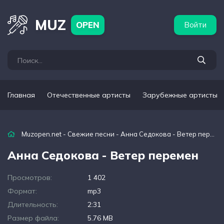
бежные артисты
Популярные подборки
MUZ
OPEN
Войти
Главная
Отечественные артисты
Зарубежные артисты
Muzopen.net
-
Свежие песни
- Анна Седокова - Ветер перемен
Анна Седокова - Ветер перемен
Просмотров:
1 402
Формат:
mp3
Длительность:
2:31
Размер файла:
5.76 MB