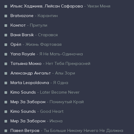
Ильяс Хаджиев, Лейсан Сафарова
- Увези Меня
Bratvazone
- Карантин
Компот
- Притули
Ваня Barsik
- Старався
Орёл
- Жизнь Фартовая
Yana Royale
- Я Не Мать-Одиночка
Татьяна Мокко
- Нет Тебя Прекрасней
Александр Ангальт
- Алы Зори
Marta Leopoldovna
- Я Одна
Kimo Sounds
- Later Become Never
Мир За Забором
- Покинутый Край
Kimo Sounds
- Good Heart
Мир За Забором
- Икона
Павел Ветров
- Ты Больше Никому Ничего Не Должна