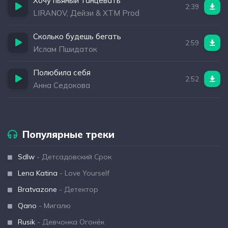
Хочу пьяный танцевать
2:39
LIRANOV, Дейзи & XTM Prod
Сколько будешь бегать
2:59
Ислам Пшидаток
Полюбила себя
2:52
Анна Седокова
Популярные треки
Sdlw
- Детсадовский Срок
Lena Katina
- Love Yourself
Bratvazone
- Детектор
Qano
- Мигалю
Rusik
- Девчонка Огонёк