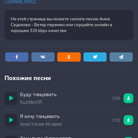
Полный текст
Сколько, детка, ты должна пройти
Ты попробуешь забыть
Ты не будешь вспоминать
На этой странице вы можете
скачать песню Анна
Седокова - Ветер перемен
или слушайте онлайн в
Будешь ночью танцевать, танцевать, танцевать
хорошем 320 kbps качестве
Похожие песни
Буду танцевать
2:55
KuzMinOff
Я хочу танцевать
3:31
Анастасия Исаева