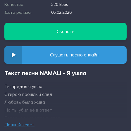
Качество:
320 kbps
Дата релиза:
05.02.2026
Скачать
Слушать песню онлайн
Текст песни NAMALI - Я ушла
Ты предал я ушла
Стираю прошлый след
Любовь была жива
Но ты убил её в ответ
Теперь не жду твоих слов
Полный текст
Не тянет к твоим плечам