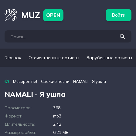
бежные артисты
Популярные подборки
MUZ
OPEN
Войти
Главная
Отечественные артисты
Зарубежные артисты
Muzopen.net
-
Свежие песни
- NAMALI - Я ушла
NAMALI - Я ушла
Просмотров:
368
Формат:
mp3
Длительность:
2:42
Размер файла:
6.21 MB