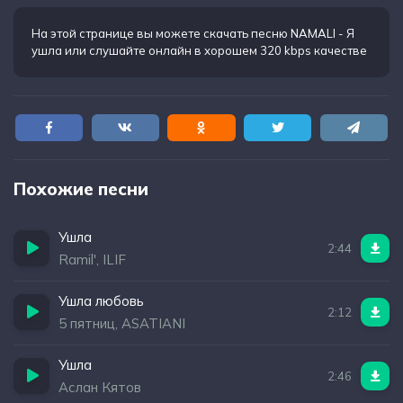
Я через тысячи снов
Вернулась к себе и стала крепче чем вчера
На этой странице вы можете
скачать песню NAMALI - Я
ушла
или слушайте онлайн в хорошем 320 kbps качестве
Похожие песни
Ушла
2:44
Ramil', ILIF
Ушла любовь
2:12
5 пятниц, ASATIANI
Ушла
2:46
Аслан Кятов