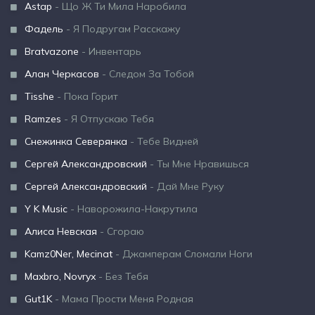
Astap
- Що Ж Ти Мила Наробила
Фадель
- Я Подругам Расскажу
Bratvazone
- Инвентарь
Алан Черкасов
- Следом За Тобой
Tisshe
- Пока Горит
Ramzes
- Я Отпускаю Тебя
Снежинка Северянка
- Тебе Видней
Сергей Александровский
- Ты Мне Нравишься
Сергей Александровский
- Дай Мне Руку
Y K Music
- Наворожила-Накрутила
Алиса Невская
- Сгораю
Kamz0Ner, Mecinat
- Джамперам Сломали Ноги
Maxbro, Novryx
- Без Тебя
Gut1K
- Мама Прости Меня Родная