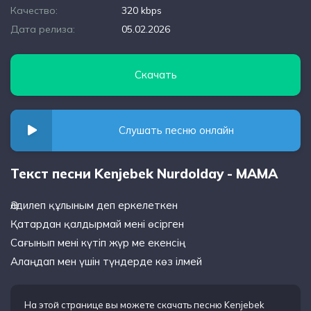
Качество:
320 kbps
Дата релиза:
05.02.2026
Скачать
Слушать песню онлайн
Текст песни Kenjebek Nurdolday - МАМА
Әлдилеп құлыным деп еркелеткен
Қатардан қалдырмай мені өсірген
Сағынып мені күтіп жүр ме екенсің
Алаңдап мен үшін түндерде көз ілмей
На этой странице вы можете
скачать песню Kenjebek