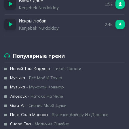
Вверх дном
1:52
Kenjebek Nurdolday
Искры любви
2:45
Kenjebek Nurdolday
Популярные треки
Новый Том, Кардаш
- Тихое Прости
Музыка
- Всё Моё И Точка
Музыка
- Мужской Кошмар
Anosovx
- Натаха На Чиле
Guru-Ai
- Сияние Моей Души
Поэт Сола Монова
- Вывезли Алёнку Из Деревни
Снова Ева
- Мальчик-Ошибка