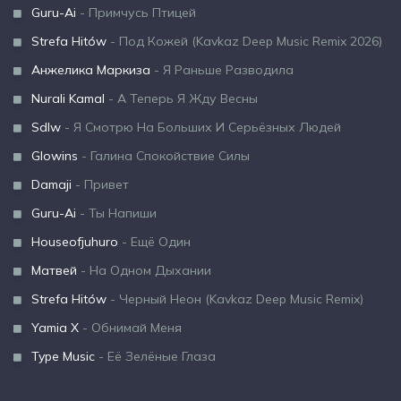
Guru-Ai
- Примчусь Птицей
Strefa Hitów
- Под Кожей (Kavkaz Deep Music Remix 2026)
Анжелика Маркиза
- Я Раньше Разводила
Nurali Kamal
- А Теперь Я Жду Весны
Sdlw
- Я Смотрю На Больших И Серьёзных Людей
Glowins
- Галина Спокойствие Силы
Damaji
- Привет
Guru-Ai
- Ты Напиши
Houseofjuhuro
- Ещё Один
Матвей
- На Одном Дыхании
Strefa Hitów
- Черный Неон (Kavkaz Deep Music Remix)
Yamia X
- Обнимай Меня
Type Music
- Её Зелёные Глаза