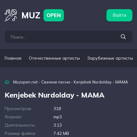
бежные артисты
Популярные подборки
MUZ
OPEN
Войти
Главная
Отечественные артисты
Зарубежные артисты
Muzopen.net
-
Свежие песни
- Kenjebek Nurdolday - МАМА
Kenjebek Nurdolday - МАМА
Просмотров:
318
Формат:
mp3
Длительность:
3:13
Размер файла:
7.42 MB