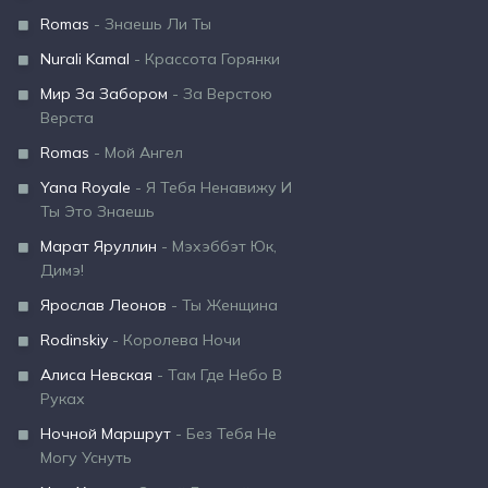
Romas
- Знаешь Ли Ты
Nurali Kamal
- Крассота Горянки
Мир За Забором
- За Верстою
Верста
Romas
- Мой Ангел
Yana Royale
- Я Тебя Ненавижу И
Ты Это Знаешь
Марат Яруллин
- Мэхэббэт Юк,
Димэ!
Ярослав Леонов
- Ты Женщина
Rodinskiy
- Королева Ночи
Алиса Невская
- Там Где Небо В
Руках
Ночной Маршрут
- Без Тебя Не
Могу Уснуть