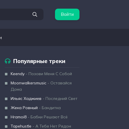
Войти
и
Популярные треки
Keendy
- Позови Меня С Собой
Moonwalkersmusic
- Оставайся
Дома
Ильяс Хаджиев
- Последний Свет
Жека Ровный
- Бандитка
Hramoi8
- Бабки Решают Всё
Tapehustle
- А Тебя Нет Рядом