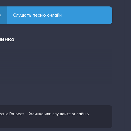
Слушать песню онлайн
линка
есню Ганвест - Калинка
или слушайте онлайн в