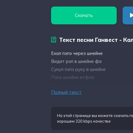
Скачать
Текст песни Ганвест - Ка
Ехал пэпэ через шнейне
Видит рэп в шнейне фа
Сунул пэпэ руку в шнейне
Пэпэ шнейне втфаа
Калинка Калинка Калинка моя
Полный текст
В пэпэ ягодка малинка
Пэпэ шнейне втфаа
Ехал пэпэ через лес
На этой странице вы можете
скачать п
хорошем 320 kbps качестве