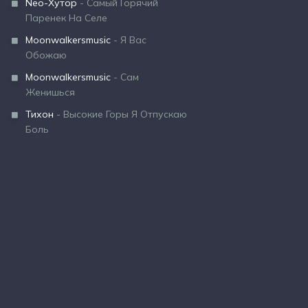
Neo-Хутор
- Самый Горячий
Паренек На Селе
Moonwalkersmusic
- Я Вас
Обожаю
Moonwalkersmusic
- Сам
Женишься
Тихон
- Высокие Горы Я Отпускаю
Боль