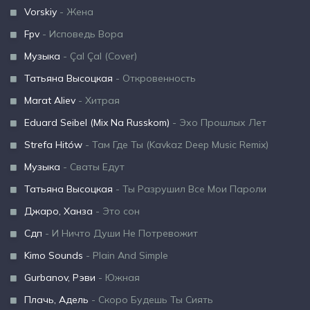
Vorskiy
- Жена
Fpv
- Исповедь Вора
Музыка
- Çal Çal (Cover)
Татьяна Высоцкая
- Откровенность
Marat Aliev
- Хитрая
Eduard Seibel (Mix Na Russkom)
- Эхо Прошлых Лет
Strefa Hitów
- Там Где Ты (Kavkaz Deep Music Remix)
Музыка
- Сваты Едут
Татьяна Высоцкая
- Ты Разрушил Все Мои Пароли
Джаро, Ханза
- Это сон
Сдп
- И Ничто Души Не Потревожит
Kimo Sounds
- Plain And Simple
Gurbanov, Рэви
- Южная
Плачь, Адель
- Скоро Будешь Ты Сиять