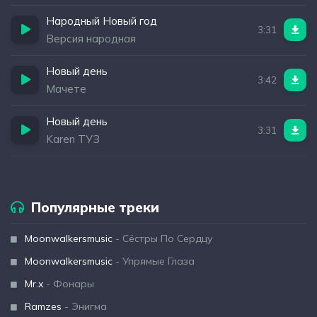
Народный Новый год
3:31
Версия народная
Новый день
3:42
Мачете
Новый день
3:31
Karen ТУЗ
Популярные треки
Moonwalkersmusic
- Сёстры По Сердцу
Moonwalkersmusic
- Упрямые Глаза
Mr.x
- Фонары
Ramzes
- Энигма