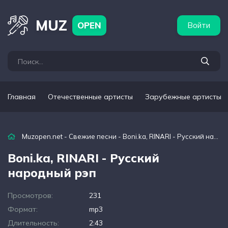
бежные артисты
Популярные подборки
MUZ
OPEN
Войти
Главная
Отечественные артисты
Зарубежные артисты
Muzopen.net
-
Свежие песни
- Boni.ka, RINARI - Русский народный рэп
Boni.ka, RINARI - Русский
народный рэп
Просмотров:
231
Формат:
mp3
Длительность:
2:43