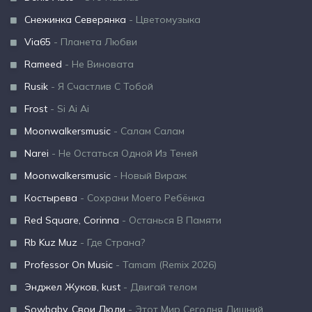
Снежинка Северянка
- Цветомузыка
Via65
- Планета Любви
Rameed
- Не Виновата
Rusik
- Я Счастлив С Тобой
Frost
- Si Ai Ai
Moonwalkersmusic
- Салам Салам
Narei
- Не Остаться Одной Из Теней
Moonwalkersmusic
- Новый Вираж
Костырева
- Сохрани Моего Ребёнка
Red Square, Corinna
- Останься В Памяти
Rb Kuz Muz
- Где Страна?
Professor On Music
- Tamam (Remix 2026)
Энджел Жуков, kust
- Двигай телом
Sowbaby, Свои Люди
- Этот Мир Сегодня Лишний