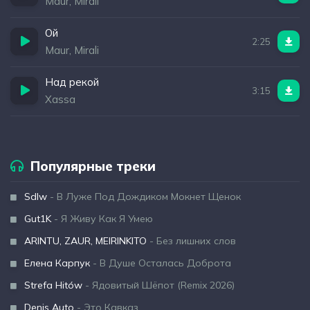
Maur, Mirali
Ой
2:25
Maur, Mirali
Над рекой
3:15
Xassa
Популярные треки
Sdlw
- В Луже Под Дождиком Мокнет Щенок
Gut1K
- Я Живу Как Я Умею
ARINTU, ZAUR, MEIRINKITO
- Без лишних слов
Елена Карпук
- В Душе Осталась Доброта
Strefa Hitów
- Ядовитый Шёпот (Remix 2026)
Denis Auto
- Это Кавказ