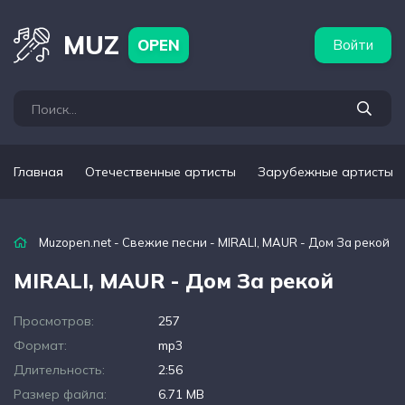
бежные артисты
Популярные подборки
MUZ
OPEN
Войти
Главная
Отечественные артисты
Зарубежные артисты
Muzopen.net
-
Свежие песни
- MIRALI, MAUR - Дом За рекой
MIRALI, MAUR - Дом За рекой
Просмотров:
257
Формат:
mp3
Длительность:
2:56
Размер файла:
6.71 MB