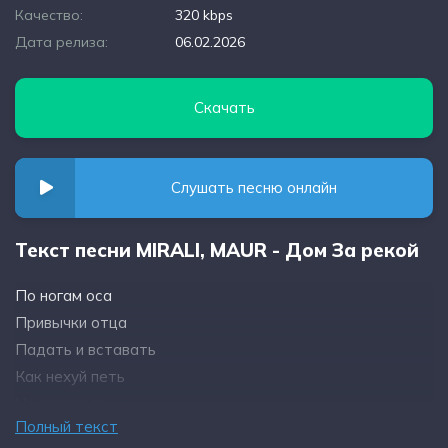
Качество:
320 kbps
Дата релиза:
06.02.2026
Скачать
Слушать песню онлайн
Текст песни MIRALI, MAUR - Дом За рекой
По ногам оса
Привычки отца
Падать и вставать
Как нехуй петь
Не теряю лица
Полный текст
Ты хули встал