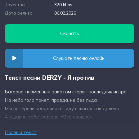
Качество:
320 kbps
Дата релиза:
06.02.2026
Скачать
Слушать песню онлайн
Текст песни DERZY - Я против
Багрово-пламенным закатом сгорит последняя искра.
На небо голо тонет, правда, не без льда.
Мы потеряли координаты, иду в шагах так далеко.
А я давно тебе сказала: «Всё прошло».
Но ты так хочешь назад, неподдельный азарт.
Полный текст