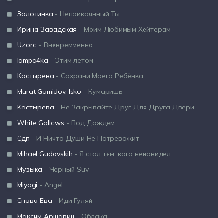
Золотинка
- Неприкаянный Ты
Ирина Завадская
- Моим Любимым Хейтерам
Uzora
- Вневремменно
lampa4ka
- Этим летом
Костырева
- Сохрани Моего Ребёнка
Murat Gamidov, Isko
- Кумаришь
Костырева
- Не Закрывайте Друг Для Друга Двери
White Gallows
- Под Дождем
Сдп
- И Ничто Души Не Потревожит
Mihael Gudovskih
- Я стал тем, кого ненавидел
Музыка
- Чёрный Suv
Miyagi
- Angel
Снова Ева
- Иди Гуляй
Максим Аршавин
- Облака