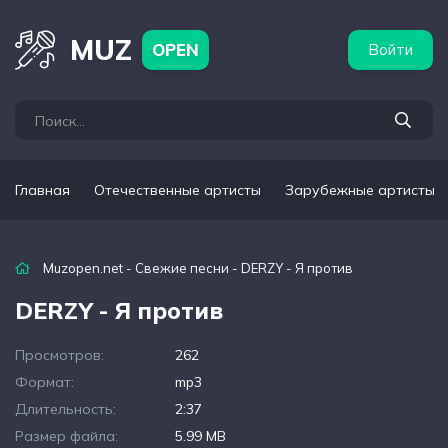
бежные артисты
Популярные подборки
MUZ
OPEN
Войти
Главная
Отечественные артисты
Зарубежные артисты
Muzopen.net
-
Свежие песни
- DERZY - Я против
DERZY - Я против
Просмотров:
262
Формат:
mp3
Длительность:
2:37
Размер файла:
5.99 MB