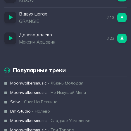
KOSOV
В двух шагах
2:13
GRANGIE
Далеко далеко
3:22
Максим Аршавин
Популярные треки
Moonwalkersmusic
- Жизнь Молодая
Moonwalkersmusic
- Не Искушай Меня
Sdlw
- Снег На Ресница
Dm-Studio
- Налево
Moonwalkersmusic
- Сладкое Усыпленье
Moonwalkersmusic
- Три Топора