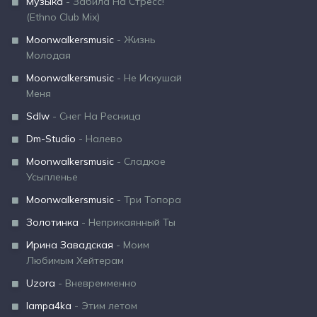
Музыка
- Забила На Стресс!
(Ethno Club Mix)
Moonwalkersmusic
- Жизнь
Молодая
Moonwalkersmusic
- Не Искушай
Меня
Sdlw
- Снег На Ресница
Dm-Studio
- Налево
Moonwalkersmusic
- Сладкое
Усыпленье
Moonwalkersmusic
- Три Топора
Золотинка
- Неприкаянный Ты
Ирина Завадская
- Моим
Любимым Хейтерам
Uzora
- Вневремменно
lampa4ka
- Этим летом