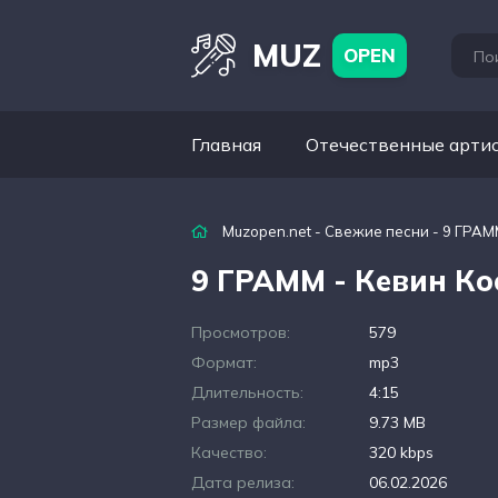
MUZ
OPEN
Главная
Отечественные арти
Muzopen.net
-
Свежие песни
- 9 ГРАМ
9 ГРАММ - Кевин Ко
Просмотров:
579
Формат:
mp3
Длительность:
4:15
Размер файла:
9.73 MB
Качество:
320 kbps
Дата релиза:
06.02.2026