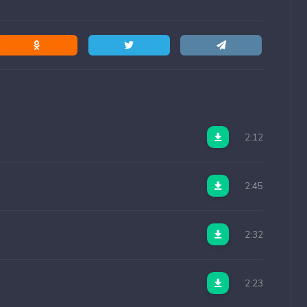
2:12
2:45
2:32
2:23