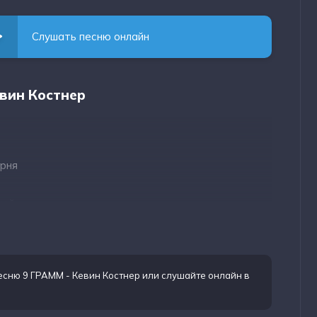
Слушать песню онлайн
евин Костнер
ерня
ней,
рти манит
есню 9 ГРАММ - Кевин Костнер
или слушайте онлайн в