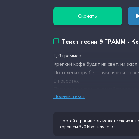
Скачать
Текст песни 9 ГРАММ - К
Е, 9 граммов
Крепкий кофе будит ни свет, ни заря
По телевизору без звука какая-то х
В новостях
Прикурив я сквозь дым наблюдал за 
Полный текст
Досыпающей на диване
Это нагое горячеё тело меня до сме
Утро
На этой странице вы можете
скачать п
Глухое тихое утро
хорошем 320 kbps качестве
Я смотрю на часы и жду будильник