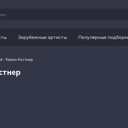
сты
Зарубежные артисты
Популярные подборк
М - Кевин Костнер
стнер