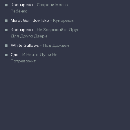
Костырева
- Сохрани Моего
Ребёнка
Murat Gamidov, Isko
- Кумаришь
Костырева
- Не Закрывайте Друг
Для Друга Двери
White Gallows
- Под Дождем
Сдп
- И Ничто Души Не
Потревожит