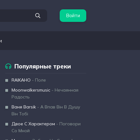
Войти
и
Популярные треки
RAIKAHO
- Поле
Moonwalkersmusic
- Нечаянная
Радость
Ваня Barsik
- А Впав Він В Душу
Він Тобі
Двое С Характером
- Поговори
Со Мной