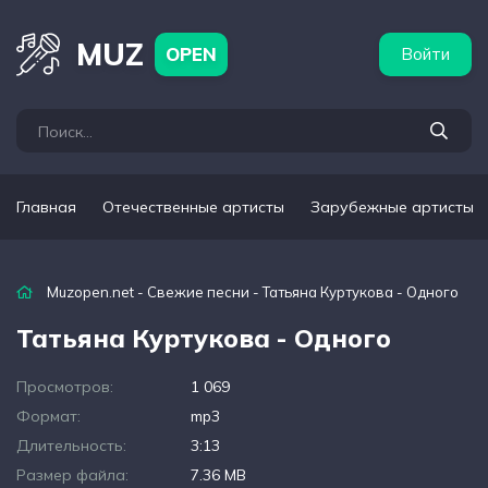
бежные артисты
Популярные подборки
MUZ
OPEN
Войти
Главная
Отечественные артисты
Зарубежные артисты
Muzopen.net
-
Свежие песни
- Татьяна Куртукова - Одного
Татьяна Куртукова - Одного
Просмотров:
1 069
Формат:
mp3
Длительность:
3:13
Размер файла:
7.36 MB