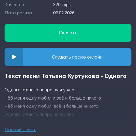
Качество:
320 kbps
Дата релиза:
06.02.2026
Скачать
Слушать песню онлайн
Текст песни Татьяна Куртукова - Одного
Одного, одного попрошу я у яво
Чёб меня одну любил и всё и больше никого
Чёб меня одну любил, всё и больше никого
Одного, одного попрошу я у яво
Чёб меня одну любил и всё и больше никого
Полный текст
Чёб меня одну любил, всё и больше никого