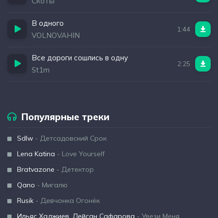
Скоты
В одного
1:44
VOLNOVAHIN
Все дороги сошлись в одну
2:25
St1m
Популярные треки
Sdlw
- Детсадовский Срок
Lena Katina
- Love Yourself
Bratvazone
- Детектор
Qano
- Мигалю
Rusik
- Девчонка Огонёк
Ильяс Хаджиев, Лейсан Сафарова
- Увези Меня