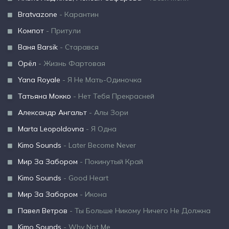
Bratvazone
- Карантин
Компот
- Притули
Ваня Barsik
- Старався
Орёл
- Жизнь Фартовая
Yana Royale
- Я Не Мать-Одиночка
Татьяна Мокко
- Нет Тебя Прекрасней
Александр Ангальт
- Алы Зори
Marta Leopoldovna
- Я Одна
Kimo Sounds
- Later Become Never
Мир За Забором
- Покинутый Край
Kimo Sounds
- Good Heart
Мир За Забором
- Икона
Павел Ветров
- Ты Больше Никому Ничего Не Должна
Kimo Sounds
- Why Not Me