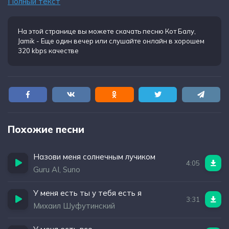
Полный текст
Азота закись
Поставь на запись
У меня есть глаза
На этой странице вы можете
скачать песню Кот Балу,
Jamik - Еще один вечер
или слушайте онлайн в хорошем
Но всюду камеры
320 kbps качестве
Похожие песни
Назови меня солнечным лучиком
4:05
Guru AI, Suno
У меня есть ты у тебя есть я
3:31
Михаил Шуфутинский