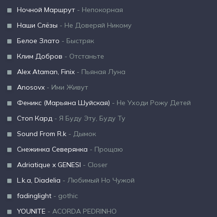
Ночной Маршрут
- Непокорная
Наши Слёзы
- Не Доверяй Никому
Белое Злато
- Быстряк
Клим Добров
- Отстаньте
Alex Ataman, Finix
- Пьяная Луна
Anosovx
- Ими Живут
Феникс (Марьяна Шуйская)
- Не Уходи Рожу Детей
Стоп Кард
- Я Буду Эту, Буду Ту
Sound From R.k
- Дымок
Снежинка Северянка
- Прощаю
Adriatique x GENESI
- Closer
L.k.a, Diadelia
- Любимый Но Чужой
fadinglight
- gothic
YOUNITE
- ACORDA PEDRINHO