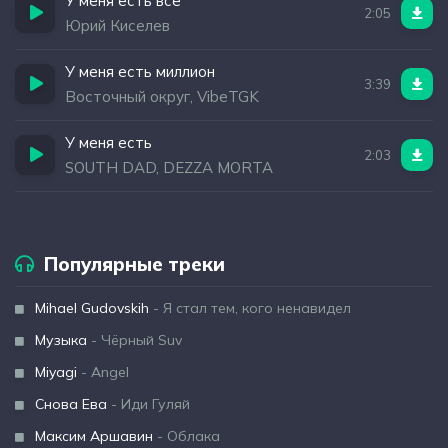
У меня есть все
2:05
Юрий Киселев
У меня есть миллион
3:39
Восточный округ, VibeTGK
У меня есть
2:03
SOUTH DAD, DEZZA MORTA
Популярные треки
Mihael Gudovskih
- Я стал тем, кого ненавидел
Музыка
- Чёрный Suv
Miyagi
- Angel
Снова Ева
- Иди Гуляй
Максим Аршавин
- Облака