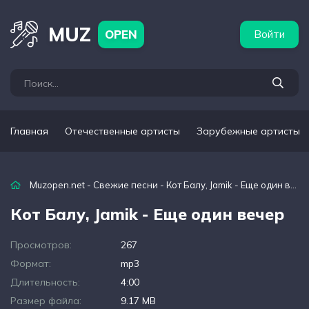
бежные артисты
Популярные подборки
MUZ
OPEN
Войти
Главная
Отечественные артисты
Зарубежные артисты
Muzopen.net
-
Свежие песни
- Кот Балу, Jamik - Еще один вечер
Кот Балу, Jamik - Еще один вечер
Просмотров:
267
Формат:
mp3
Длительность:
4:00
Размер файла:
9.17 MB