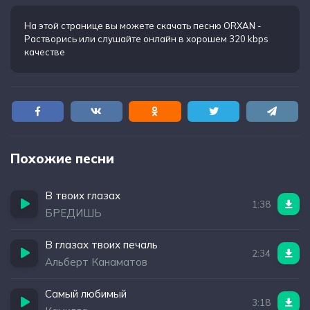
Самый солнечный как май
Как рай в глазах твоих
На этой странице вы можете
скачать песню ORXAN -
Растворись
или слушайте онлайн в хорошем 320 kbps
качестве
Похожие песни
В твоих глазах
1:38
БРЕДИШЬ
В глазах твоих печаль
2:34
Альберт Канаматов
Самый любимый
3:18