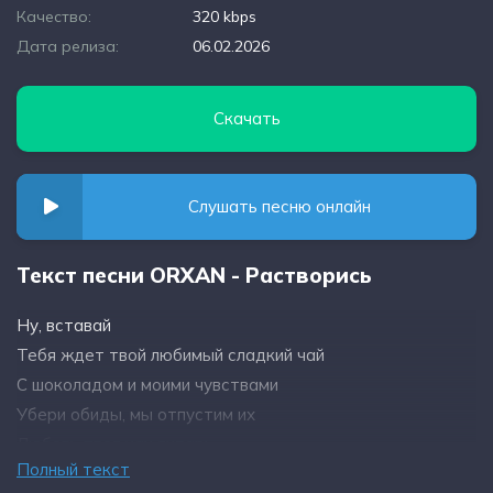
Качество:
320 kbps
Дата релиза:
06.02.2026
Скачать
Слушать песню онлайн
Текст песни ORXAN - Растворись
Ну, вставай
Тебя ждет твой любимый сладкий чай
С шоколадом и моими чувствами
Убери обиды, мы отпустим их
Любовь твоя как янтарь
Полный текст
И я таю как снег в январь