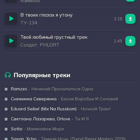
Камилла
В твоих глазах я утону
3:18
ТУ-134
Твой любимый грустный трек
1:49
Солдат, PHLORT
Популярные треки
Ramzes
- Начинай Просыпаться Одна
Снежинка Северянка
- Басня Воробьи И Соловей
Eduard Seibel (Mix Na Russkom)
- Ночной Тракт
Светлана Лазарева, Orlove
- Ты И Я
Sotto
- Малиновое Море
Sayan, Xcho
- Тёмная Ночь (Trend Remix Maxbro 2026)