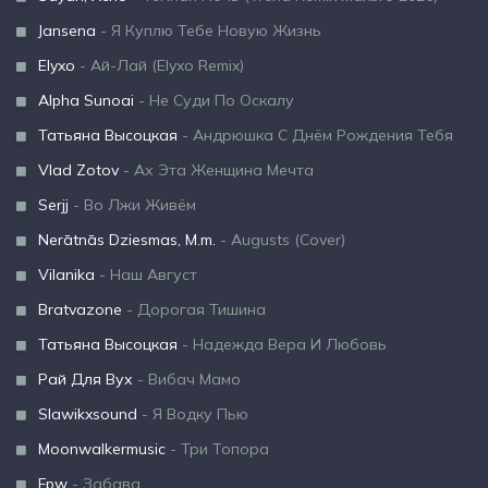
Jansena
- Я Куплю Тебе Новую Жизнь
Elyxo
- Ай-Лай (Elyxo Remix)
Alpha Sunoai
- Не Суди По Оскалу
Татьяна Высоцкая
- Андрюшка С Днём Рождения Тебя
Vlad Zotov
- Ах Эта Женщина Мечта
Serjj
- Во Лжи Живём
Nerātnās Dziesmas, M.m.
- Augusts (Cover)
Vilanika
- Наш Август
Bratvazone
- Дорогая Тишина
Татьяна Высоцкая
- Надежда Вера И Любовь
Рай Для Вух
- Вибач Мамо
Slawikxsound
- Я Водку Пью
Moonwalkermusic
- Три Топора
Fpw
- Забава