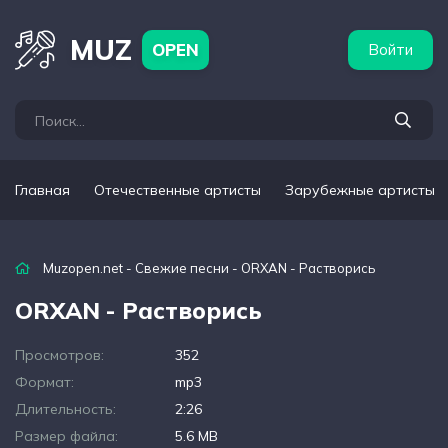
бежные артисты
Популярные подборки
MUZ
OPEN
Войти
Главная
Отечественные артисты
Зарубежные артисты
Muzopen.net
-
Свежие песни
- ORXAN - Растворись
ORXAN - Растворись
Просмотров:
352
Формат:
mp3
Длительность:
2:26
Размер файла:
5.6 MB