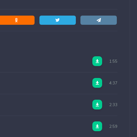
1:55
4:37
2:33
2:59