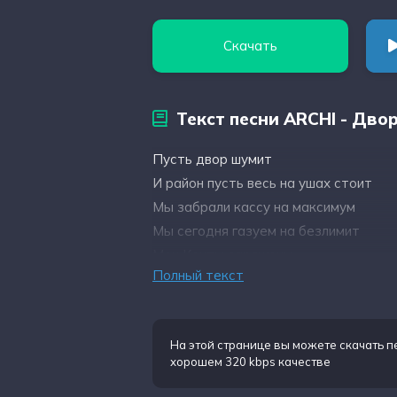
Скачать
Текст песни ARCHI - Дво
Пусть двор шумит
И район пусть весь на ушах стоит
Мы забрали кассу на максимум
Мы сегодня газуем на безлимит
Мои Кенты заряжены
Полный текст
Они спортсмены мастера
Люди падали в асфальт
На моих глазах
На этой странице вы можете
скачать п
Люди с нами отвечают за свои слова
хорошем 320 kbps качестве
Люди с нами не базарят но вывозят 