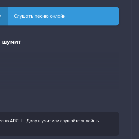
Слушать песню онлайн
р шумит
есню ARCHI - Двор шумит
или слушайте онлайн в
базар