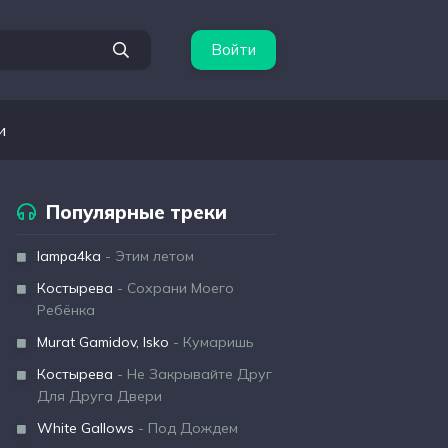
Войти
и
Популярные треки
lampa4ka
- Этим летом
Костырева
- Сохрани Моего
Ребёнка
Murat Gamidov, Isko
- Кумаришь
Костырева
- Не Закрывайте Друг
Для Друга Двери
White Gallows
- Под Дождем