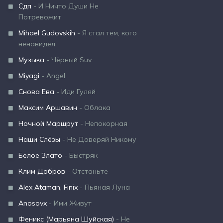
Сдп
- И Ничто Души Не
Потревожит
Mihael Gudovskih
- Я стал тем, кого
ненавидел
Музыка
- Чёрный Suv
Miyagi
- Angel
Снова Ева
- Иди Гуляй
Максим Аршавин
- Облака
Ночной Маршрут
- Непокорная
Наши Слёзы
- Не Доверяй Никому
Белое Злато
- Быстряк
Клим Добров
- Отстаньте
Alex Ataman, Finix
- Пьяная Луна
Anosovx
- Ими Живут
Феникс (Марьяна Шуйская)
- Не