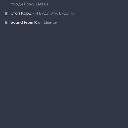
Уходи Рожу Детей
Стоп Кард
- Я Буду Эту, Буду Ту
Sound From R.k
- Дымок