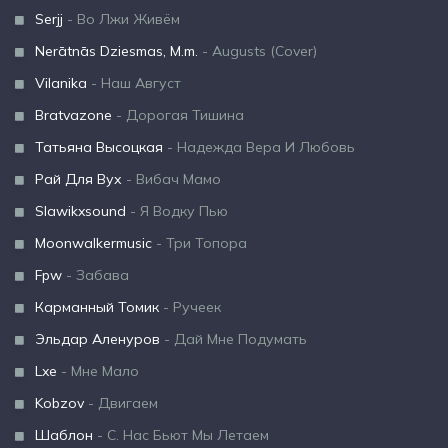
Serjj
- Во Лжи Живём
Nerātnās Dziesmas, M.m.
- Augusts (Cover)
Vilanika
- Наш Август
Bratvazone
- Дорогая Тишина
Татьяна Высоцкая
- Надежда Вера И Любовь
Рай Для Вух
- Вибач Мамо
Slawikxsound
- Я Водку Пью
Moonwalkermusic
- Три Топора
Fpw
- Забава
Карманный Томик
- Ручеек
Эльдар Аленуров
- Дай Мне Подумать
Lxe
- Мне Мало
Kobzov
- Двигаем
Шаблон
- С. Нас Бьют Мы Летаем