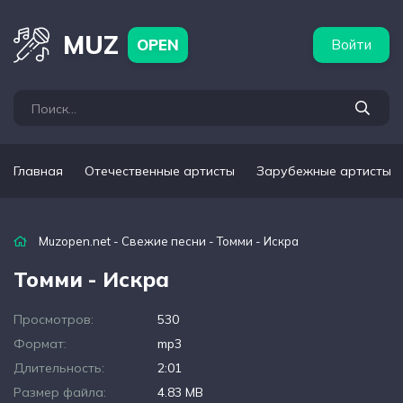
бежные артисты
Популярные подборки
MUZ
OPEN
Войти
Главная
Отечественные артисты
Зарубежные артисты
Muzopen.net
-
Свежие песни
- Томми - Искра
Томми - Искра
Просмотров:
530
Формат:
mp3
Длительность:
2:01
Размер файла:
4.83 MB