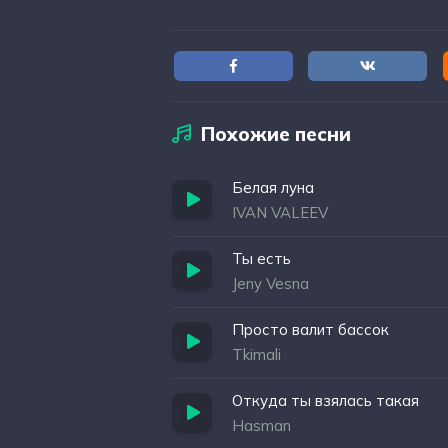
Похожие песни
Белая луна
IVAN VALEEV
Ты есть
Jeny Vesna
Просто валит бассок
Tkimali
Откуда ты взялась такая
Hasman