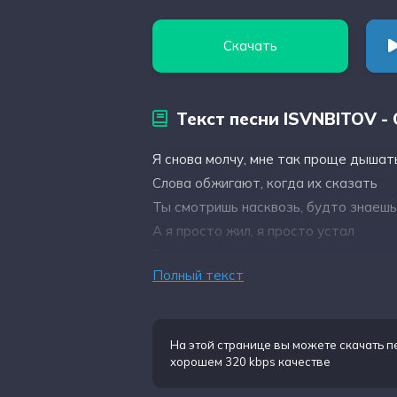
Скачать
Текст песни ISVNBITOV -
Я снова молчу, мне так проще дышат
Слова обжигают, когда их сказать
Ты смотришь насквозь, будто знаеш
А я просто жил, я просто устал
Город не спит, он считает шаги
Полный текст
На этой странице вы можете
скачать п
хорошем 320 kbps качестве