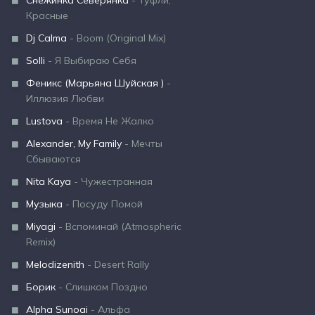
Снежинка Северянка
- Туфли,
Красные
Dj Calma
- Boom (Original Mix)
Solli
- Я Выбираю Себя
Феникс (Марьяна Шуйская )
-
Иллюзия Любви
Lustova
- Время Не Жалко
Alexander, My Family
- Мечты
Сбываются
Nita Kaya
- Чужестранная
Музыка
- Посуду Помой
Miyagi
- Вспоминай (Atmospheric
Remix)
Melodizenith
- Desert Rally
Борик
- Слишком Поздно
Alpha Sunoai
- Альфа