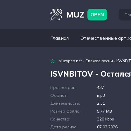
MUZ
OPEN
Главная
Отечественные арти
Muzopen.net
-
Свежие песни
- ISVNBIT
ISVNBITOV - Осталс
Просмотров:
437
Формат:
mp3
Длительность:
2:31
Размер файла:
5.77 MB
Качество:
320 kbps
Дата релиза:
07.02.2026