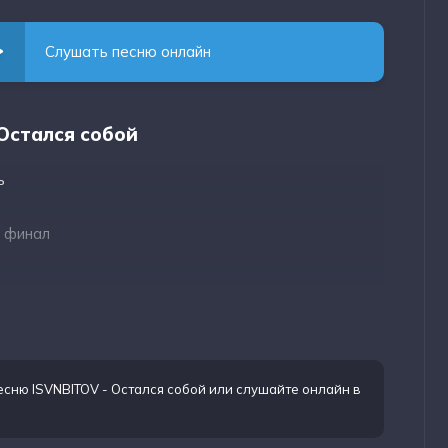
Слушать песню онлайн
 Остался собой
ь
ь финал
есню ISVNBITOV - Остался собой
или слушайте онлайн в