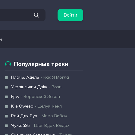
Войти
и
Популярные треки
Плачь, Адель
- Как Я Могла
Український Двіж
- Рози
Fpw
- Воровской Закон
Kile Qweed
- Целуй меня
Рай Для Вух
- Мамо Вибач
Чужой95
- Шаг Вдох Выдох