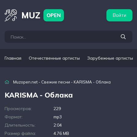
бежные артисты
Популярные подборки
MUZ
OPEN
Войти
Главная
Отечественные артисты
Зарубежные артисты
Muzopen.net
-
Свежие песни
- KARISMA - Облака
KARISMA - Облака
Просмотров:
229
Формат:
mp3
Длительность:
2:04
Размер файла:
4.76 MB