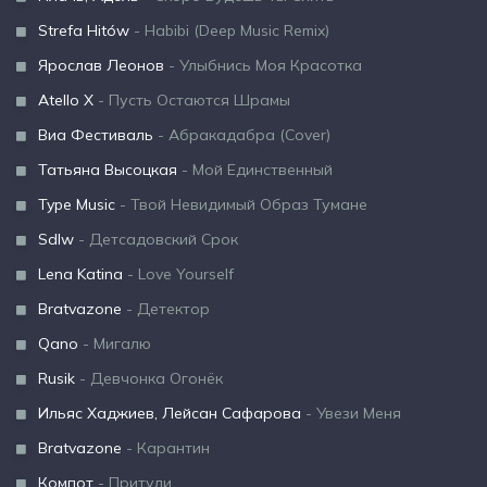
Strefa Hitów
- Habibi (Deep Music Remix)
Ярослав Леонов
- Улыбнись Моя Красотка
Atello X
- Пусть Остаются Шрамы
Виа Фестиваль
- Абракадабра (Cover)
Татьяна Высоцкая
- Мой Единственный
Type Music
- Твой Невидимый Образ Тумане
Sdlw
- Детсадовский Срок
Lena Katina
- Love Yourself
Bratvazone
- Детектор
Qano
- Мигалю
Rusik
- Девчонка Огонёк
Ильяс Хаджиев, Лейсан Сафарова
- Увези Меня
Bratvazone
- Карантин
Компот
- Притули