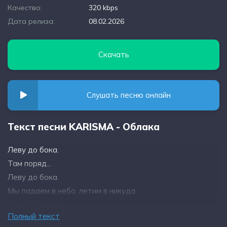
Качество:
320 kbps
Дата релиза:
08.02.2026
Скачать
Слушать песню онлайн
Текст песни KARISMA - Облака
Леву до бока.
Там поряд...
Леву до бока.
Мы падаем в небо, летим в никуда.
С тобой я отца.
Полный текст
Тебя отпускаю, но не навсегда.