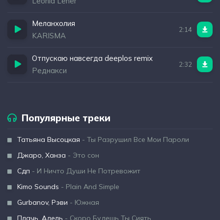
Leonid Lener
Меланхолия
2:14
KARISMA
Отпускаю навсегда deeplos remix
2:32
Реднакси
Популярные треки
Татьяна Высоцкая
- Ты Разрушил Все Мои Пароли
Джаро, Ханза
- Это сон
Сдп
- И Ничто Души Не Потревожит
Kimo Sounds
- Plain And Simple
Gurbanov, Рэви
- Южная
Плачь, Адель
- Скоро Будешь Ты Сиять