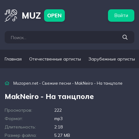
бежные артисты
Популярные подборки
MUZ
OPEN
Войти
Главная
Отечественные артисты
Зарубежные артисты
Muzopen.net
-
Свежие песни
- MakNeiro - На танцполе
MakNeiro - На танцполе
Просмотров:
222
Формат:
mp3
Длительность:
2:18
Размер файла:
5.27 MB