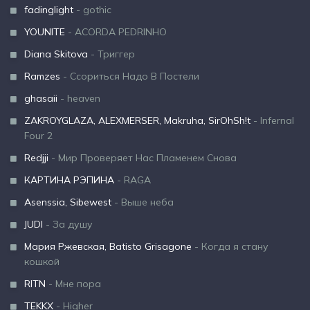
fadinglight
- gothic
YOUNITE
- ACORDA PEDRINHO
Diana Skitova
- Триггер
Ramzes
- Ссориться Надо В Постели
ghasaii
- heaven
ZAKROYGLAZA, ALEXMERSER, Makruha, SirOhSh!t
- Infernal
Four 2
Redjji
- Мир Проверяет Нас Пламенем Снова
КАРТИНА РЭПИНА
- RAGA
Asenssia, Sibewest
- Выше неба
JUDI
- За душу
Мария Ржевская, Batisto Grisagone
- Когда я стану
кошкой
RITN
- Мне пора
TEKKX
- Higher