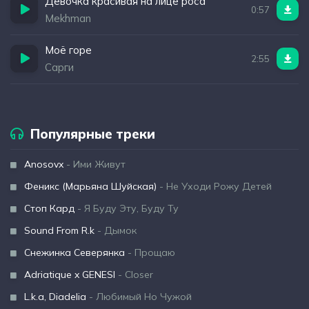
Девочка красивая на лице роса
0:57
Mekhman
Моё горе
2:55
Сарги
Популярные треки
Anosovx
- Ими Живут
Феникс (Марьяна Шуйская)
- Не Уходи Рожу Детей
Стоп Кард
- Я Буду Эту, Буду Ту
Sound From R.k
- Дымок
Снежинка Северянка
- Прощаю
Adriatique x GENESI
- Closer
L.k.a, Diadelia
- Любимый Но Чужой