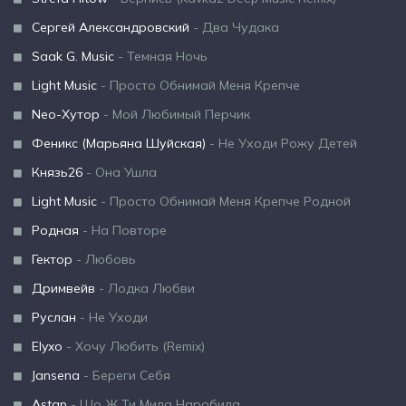
Сергей Александровский
- Два Чудака
Saak G. Music
- Темная Ночь
Light Music
- Просто Обнимай Меня Крепче
Neo-Хутор
- Мой Любимый Перчик
Феникс (Марьяна Шуйская)
- Не Уходи Рожу Детей
Князь26
- Она Ушла
Light Music
- Просто Обнимай Меня Крепче Родной
Родная
- На Повторе
Гектор
- Любовь
Дримвейв
- Лодка Любви
Руслан
- Не Уходи
Elyxo
- Хочу Любить (Remix)
Jansena
- Береги Себя
Astap
- Що Ж Ти Мила Наробила