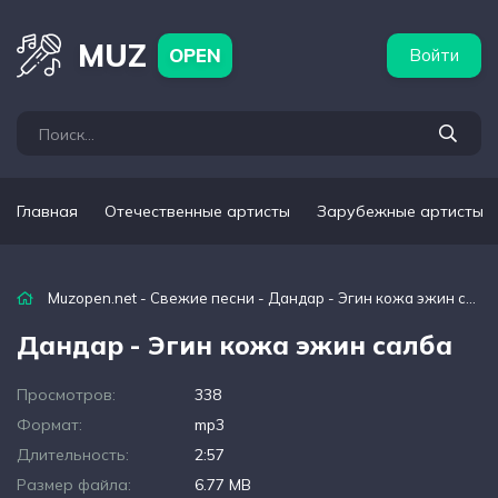
бежные артисты
Популярные подборки
MUZ
OPEN
Войти
Главная
Отечественные артисты
Зарубежные артисты
Muzopen.net
-
Свежие песни
- Дандар - Эгин кожа эжин салба
Дандар - Эгин кожа эжин салба
Просмотров:
338
Формат:
mp3
Длительность:
2:57
Размер файла:
6.77 MB