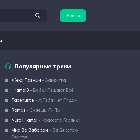
Войти
и
Популярные треки
Жека Ровный
- Бандитка
Hramoi8
- Бабки Решают Всё
Tapehustle
- А Тебя Нет Рядом
Romas
- Знаешь Ли Ты
Nurali Kamal
- Крассота Горянки
Мир За Забором
- За Верстою
Верста