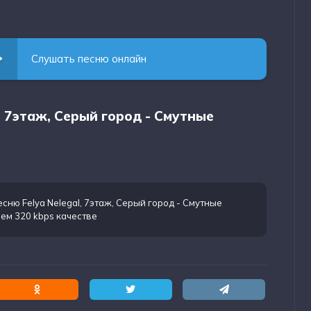
Слушать песню онлайн
l, 7этаж, Серый город - Смутные
есню Felya Nelegal, 7этаж, Серый город - Смутные
ем 320 kbps качестве