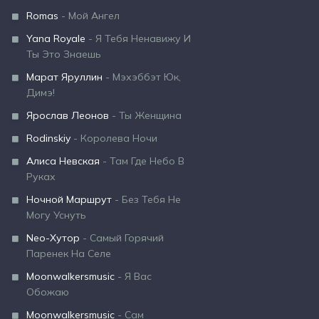
Romas
- Мой Ангел
Yana Royale
- Я Тебя Ненавижу И
Ты Это Знаешь
Марат Яруллин
- Мэхэббэт Юк,
Димэ!
Ярослав Леонов
- Ты Женщина
Rodinskiy
- Королева Ночи
Алиса Невская
- Там Где Небо В
Руках
Ночной Маршрут
- Без Тебя Не
Могу Уснуть
Neo-Хутор
- Самый Горячий
Паренек На Селе
Moonwalkersmusic
- Я Вас
Обожаю
Moonwalkersmusic
- Сам