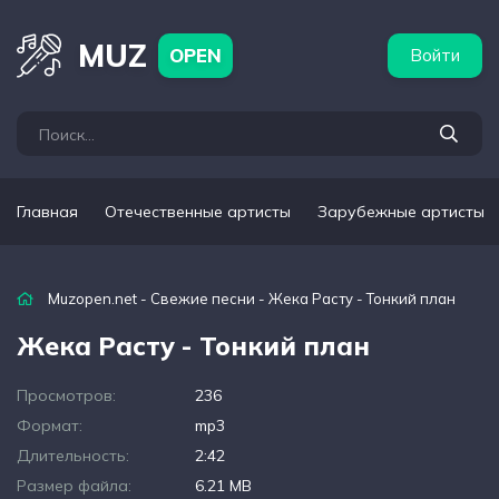
бежные артисты
Популярные подборки
MUZ
OPEN
Войти
Главная
Отечественные артисты
Зарубежные артисты
Muzopen.net
-
Свежие песни
- Жека Расту - Тонкий план
Жека Расту - Тонкий план
Просмотров:
236
Формат:
mp3
Длительность:
2:42
Размер файла:
6.21 MB