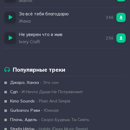
Marrivi
За всё тебя благодарю
3:56
Жека
Не уверен что я жив
2:56
Ivory Craft
Популярные треки
Джаро, Ханза
- Это сон
Сдп
- И Ничто Души Не Потревожит
Kimo Sounds
- Plain And Simple
Gurbanov, Рэви
- Южная
Плачь, Адель
- Скоро Будешь Ты Сиять
Strefa Hitów
- Habibi (Deep Music Remix)