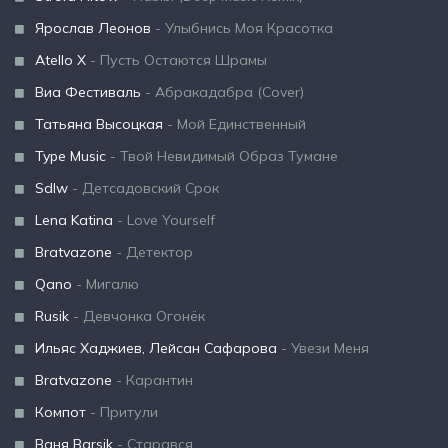
Ярослав Леонов
- Улыбнись Моя Красотка
Atello X
- Пусть Остаются Шрамы
Виа Фестиваль
- Абракадабра (Cover)
Татьяна Высоцкая
- Мой Единственный
Type Music
- Твой Невидимый Образ Тумане
Sdlw
- Детсадовский Срок
Lena Katina
- Love Yourself
Bratvazone
- Детектор
Qano
- Мигалю
Rusik
- Девчонка Огонёк
Ильяс Хаджиев, Лейсан Сафарова
- Увези Меня
Bratvazone
- Карантин
Компот
- Притули
Ваня Barsik
- Старався