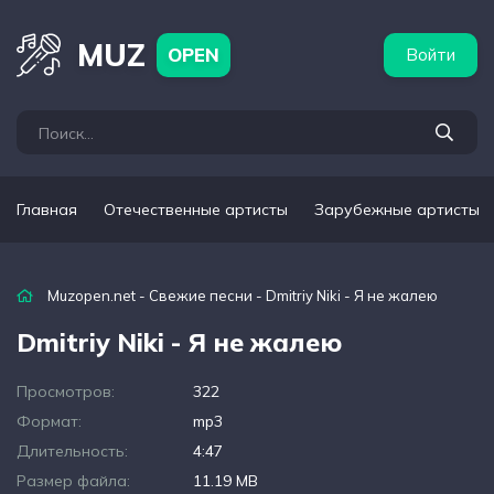
бежные артисты
Популярные подборки
MUZ
OPEN
Войти
Главная
Отечественные артисты
Зарубежные артисты
Muzopen.net
-
Свежие песни
- Dmitriy Niki - Я не жалею
Dmitriy Niki - Я не жалею
Просмотров:
322
Формат:
mp3
Длительность:
4:47
Размер файла:
11.19 MB