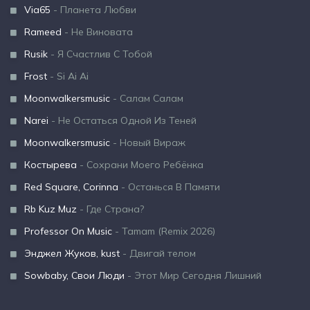
Via65
- Планета Любви
Rameed
- Не Виновата
Rusik
- Я Счастлив С Тобой
Frost
- Si Ai Ai
Moonwalkersmusic
- Салам Салам
Narei
- Не Остаться Одной Из Теней
Moonwalkersmusic
- Новый Вираж
Костырева
- Сохрани Моего Ребёнка
Red Square, Corinna
- Останься В Памяти
Rb Kuz Muz
- Где Страна?
Professor On Music
- Tamam (Remix 2026)
Энджел Жуков, kust
- Двигай телом
Sowbaby, Свои Люди
- Этот Мир Сегодня Лишний