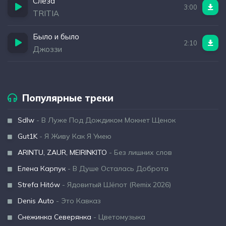
Слеза
3:00
TRITIA
Было и было
2:10
Джоззи
Популярные треки
Sdlw
- В Луже Под Дождиком Мокнет Щенок
Gut1K
- Я Живу Как Я Умею
ARINTU, ZAUR, MEIRINKITO
- Без лишних слов
Елена Карпук
- В Душе Осталась Доброта
Strefa Hitów
- Ядовитый Шёпот (Remix 2026)
Denis Auto
- Это Кавказ
Снежинка Северянка
- Цветомузыка