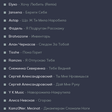
Elyxo
- Хочу Любить (Remix)
Jansena
- Береги Себя
Astap
- Що Ж Ти Мила Наробила
Фадель
- Я Подругам Расскажу
Bratvazone
- Инвентарь
Алан Черкасов
- Следом За Тобой
Tisshe
- Пока Горит
Ramzes
- Я Отпускаю Тебя
Снежинка Северянка
- Тебе Видней
Сергей Александровский
- Ты Мне Нравишься
Сергей Александровский
- Дай Мне Руку
Y K Music
- Наворожила-Накрутила
Алиса Невская
- Сгораю
Kamz0Ner, Mecinat
- Джамперам Сломали Ноги