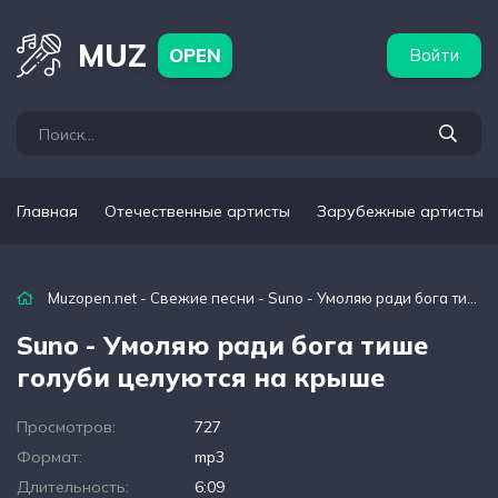
бежные артисты
Популярные подборки
MUZ
OPEN
Войти
Главная
Отечественные артисты
Зарубежные артисты
Muzopen.net
-
Свежие песни
- Suno - Умоляю ради бога тише голуби целуются на крыше
Suno - Умоляю ради бога тише
голуби целуются на крыше
Просмотров:
727
Формат:
mp3
Длительность:
6:09