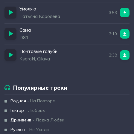
Умоляю
3:53
Татьяна Королева
Сама
2:10
D81
Почтовые голуби
2:38
KseroN, Gilava
Популярные треки
Родная
- На Повторе
Гектор
- Любовь
Дримвейв
- Лодка Любви
Руслан
- Не Уходи