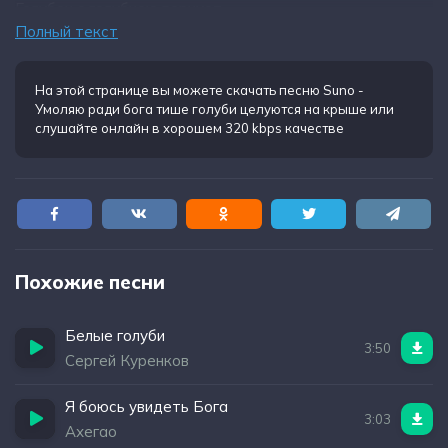
Голубок с голубкою воркует
Полный текст
Вот она сама любовь ликует
На этой странице вы можете
скачать песню Suno -
Умоляю ради бога тише голуби целуются на крыше
или
слушайте онлайн в хорошем 320 kbps качестве
Похожие песни
Белые голуби
3:50
Сергей Куренков
Я боюсь увидеть Бога
3:03
Ахегао