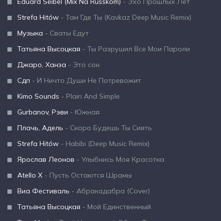
Eduard Seibel (Mix Na Russkom)
- Эхо Прошлых Лет
Strefa Hitów
- Там Где Ты (Kavkaz Deep Music Remix)
Музыка
- Сваты Едут
Татьяна Высоцкая
- Ты Разрушил Все Мои Пароли
Джаро, Ханза
- Это сон
Сдп
- И Ничто Души Не Потревожит
Kimo Sounds
- Plain And Simple
Gurbanov, Рэви
- Южная
Плачь, Адель
- Скоро Будешь Ты Сиять
Strefa Hitów
- Habibi (Deep Music Remix)
Ярослав Леонов
- Улыбнись Моя Красотка
Atello X
- Пусть Остаются Шрамы
Виа Фестиваль
- Абракадабра (Cover)
Татьяна Высоцкая
- Мой Единственный