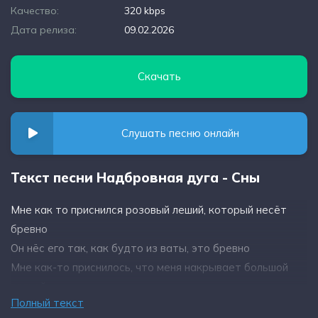
Качество:
320 kbps
Дата релиза:
09.02.2026
Скачать
Слушать песню онлайн
Текст песни Надбровная дуга - Сны
Мне как то приснился розовый леший, который несёт
бревно
Он нёс его так, как будто из ваты, это бревно
Мне как-то приснилось, что меня накрывает большой
волной
Полный текст
И вместе со мною прибрежный город камнем идёт на