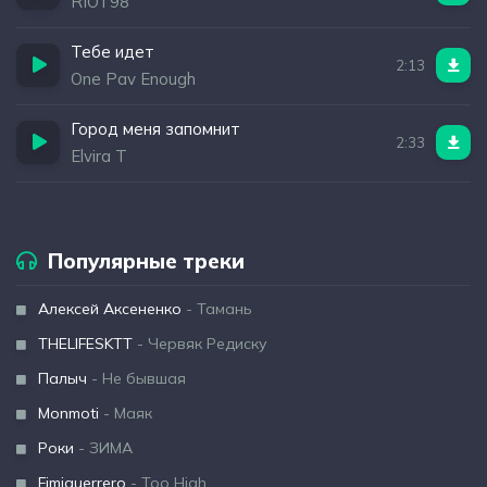
RIOT98
Тебе идет
2:13
One Pav Enough
Город меня запомнит
2:33
Elvira T
Популярные треки
Алексей Аксененко
- Тамань
THELIFESKTT
- Червяк Редиску
Палыч
- Не бывшая
Monmoti
- Маяк
Роки
- ЗИМА
Fimiguerrero
- Too High