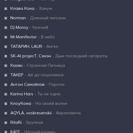
Клава Кока
- Замуж
Norman
- Длинный липсинк
DJ Monsy
- farewell
Mr.Manifestor
- В небо
ТАТАРИН, LAUR
- Ангел
SK-AI projecT, Сэмэн
- Дым последней сигареты
Казян
- Странная Пятница
ТАКЕР
- Ай да пошопимся
Антон Самойлов
- Пароли
Karina Hars
- Ты не одна
КлоуКома
- На своей волне
AQYLA, voskresenskii
- Акраповичъ
RitaRi
- Хрупкая
K407
- Чёрный корень