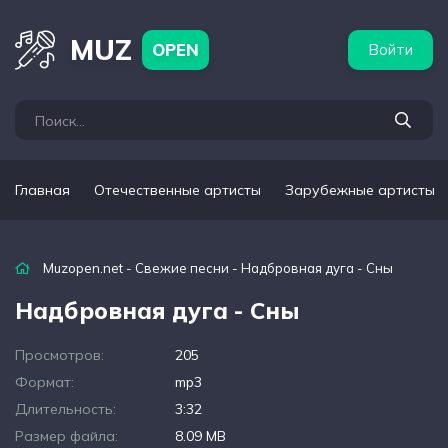
бежные артисты
Популярные подборки
MUZ
OPEN
Войти
Главная
Отечественные артисты
Зарубежные артисты
Muzopen.net
-
Свежие песни
- Надбровная дуга - Сны
Надбровная дуга - Сны
Просмотров:
205
Формат:
mp3
Длительность:
3:32
Размер файла:
8.09 MB