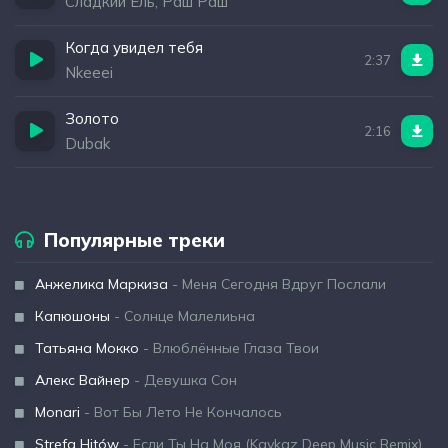
Сладкий Ель, Раш Раш
Когда увидел тебя
2:37
Nkeeei
Золото
2:16
Dubak
Популярные треки
Анжелика Маркиза
- Меня Сегодня Вдруг Послали
Капюшоны
- Солнце Малелиьна
Татьяна Мокко
- Влюблённые Глаза Твои
Алекс Вайнер
- Девушка Сон
Monari
- Вот Бы Лето Не Кончалось
Strefa Hitów
- Если Ты На Моя (Kavkaz Deep Music Remix)