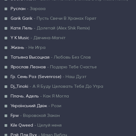
Руслан
- Зараза
Garik Garik
- Пусть Свечи В Храмах Горят
Катя Лель
- Долетай (Alex Shik Remix)
Y K Music
- Дівчина-Магніт
Жизнь
- Не Игра
Татьяна Высоцкая
- Любовь Без Слов
Ярослав Леонов
- Подарю Тебе Счастье
Гр. Семь Роз (Sevenrose)
- Наш Дуэт
Dj_Tinoki
- А Я Буду Целовать Тебя До Утра
Плачь, Адель
- Как Я Могла
Український Двіж
- Рози
Fpw
- Воровской Закон
Kile Qweed
- Целуй меня
Рай Для Вух
- Мамо Вибач