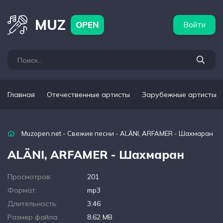
бежные артисты
Популярные подборки
MUZ
OPEN
Войти
Главная
Отечественные артисты
Зарубежные артисты
Muzopen.net
-
Свежие песни
- ALÄNI, ARFAMER - Шахмаран
ALÄNI, ARFAMER - Шахмаран
Просмотров:
201
Формат:
mp3
Длительность:
3:46
Размер файла:
8.62 MB