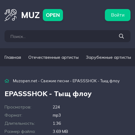
бежные артисты
Популярные подборки
MUZ
OPEN
Войти
Главная
Отечественные артисты
Зарубежные артисты
Muzopen.net
-
Свежие песни
- EPASSSHOK - Тыщ флоу
EPASSSHOK - Тыщ флоу
Просмотров:
224
Формат:
mp3
Длительность:
1:36
Размер файла:
3.69 MB