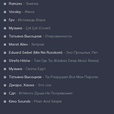
Ramzes
- Энигма
Vorskiy
- Жена
Fpv
- Исповедь Вора
Музыка
- Çal Çal (Cover)
Татьяна Высоцкая
- Откровенность
Marat Aliev
- Хитрая
Eduard Seibel (Mix Na Russkom)
- Эхо Прошлых Лет
Strefa Hitów
- Там Где Ты (Kavkaz Deep Music Remix)
Музыка
- Сваты Едут
Татьяна Высоцкая
- Ты Разрушил Все Мои Пароли
Джаро, Ханза
- Это сон
Сдп
- И Ничто Души Не Потревожит
Kimo Sounds
- Plain And Simple