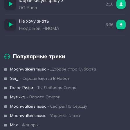
Форэн кисуля флоу 3
2:16
OG Buda
Не хочу знать
3:36
Нюдс Бой, НИОМА
Популярные треки
Moonwalkersmusic
- Доброе Утро Суббота
Serjj
- Сердце Бьётся В Набат
Голос Рифм
- Ты Любимая Самая
Музыка
- Ворота Открой
Moonwalkersmusic
- Сёстры По Сердцу
Moonwalkersmusic
- Упрямые Глаза
Mr.x
- Фонары