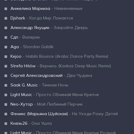
Анжелика Маркиза
- Невменяемые
Djshark
- Когда Мир Ломается
Александр Янущик
- Закройте Дверь
Сдп
- Валерик
Aga
- Shordan Galdik
Kejoo
- Habibi Bounce (Arabic Dance Party Remix)
Strefa Hitów
- Вернись (Kavkaz Deep Music Remix)
Сергей Александровский
- Два Чудака
Saak G. Music
- Темная Ночь
Light Music
- Просто Обнимай Меня Крепче
Neo-Хутор
- Мой Любимый Перчик
Феникс (Марьяна Шуйская)
- Не Уходи Рожу Детей
Князь26
- Она Ушла
Light Music
- Просто Обнимай Меня Крепче Родной