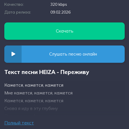
Качество:
320 kbps
Дата релиза:
09.02.2026
Скачать
Слушать песню онлайн
Текст песни HEIZA - Переживу
Кажется, кажется, кажется
Мне кажется, кажется, кажется
Кажется, кажется, кажется
Снова я иду в эту глубину
Пара лишних фраз и я утонула
Полный текст
Но убегать не нужно мне больше