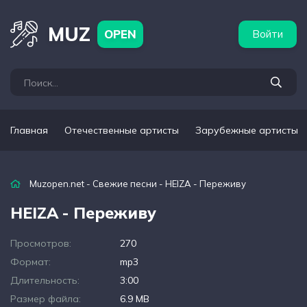
бежные артисты
Популярные подборки
MUZ
OPEN
Войти
Главная
Отечественные артисты
Зарубежные артисты
Muzopen.net
-
Свежие песни
- HEIZA - Переживу
HEIZA - Переживу
Просмотров:
270
Формат:
mp3
Длительность:
3:00
Размер файла:
6.9 MB