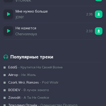
VTORNIK
Мне нужно больше
2:38
JONY
Не кажется
2:33
Chervonnaya
Популярные треки
Eddi$
- Крутится На Своей Волне
Айгор
- Не Жаль
Czarli, Mrci, Ramzes
- Pod Wiatr
BODIEV
- В лучах заката
Zavodit
- А Ты Не Смейся
Заходина Огонёк
- Одиночество Подруга