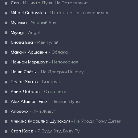
Сдп
- И Ничто Души Не Потревожит
Mihael Gudovskih
- Я стал тем, кого ненавидел
Музыка
- Чёрный Suv
Miyagi
- Angel
Снова Ева
- Иди Гуляй
Максим Аршавин
- Облака
Ночной Маршрут
- Непокорная
Наши Слёзы
- Не Доверяй Никому
Белое Злато
- Быстряк
Клим Добров
- Отстаньте
Alex Ataman, Finix
- Пьяная Луна
Anosovx
- Ими Живут
Феникс (Марьяна Шуйская)
- Не Уходи Рожу Детей
Стоп Кард
- Я Буду Эту, Буду Ту