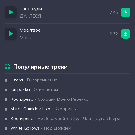
Твое худи
2:46
ДА, ЛЕСЯ
Мое твое
2:32
Маяк
Популярные треки
Uzora
- Вневремменно
lampa4ka
- Этим летом
Костырева
- Сохрани Моего Ребёнка
Murat Gamidov, Isko
- Кумаришь
Костырева
- Не Закрывайте Друг Для Друга Двери
White Gallows
- Под Дождем