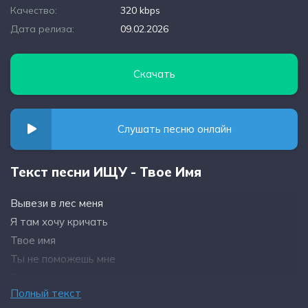
Качество:
320 kbps
Дата релиза:
09.02.2026
Скачать
Слушать песню онлайн
Текст песни ИЩУ - Твое Имя
Вывези в лес меня
Я там хочу кричать
Твое имя
Ты не поможешь мне
Выйдешь на полпути
Полный текст
Я не смогу кричать