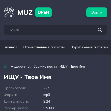
бежные артисты
Популярные подборки
MUZ
OPEN
Войти
Главная
Отечественные артисты
Зарубежные артисты
Muzopen.net
-
Свежие песни
- ИЩУ - Твое Имя
ИЩУ - Твое Имя
Просмотров:
227
Формат:
mp3
Длительность:
2:24
Размер файла:
5.5 MB