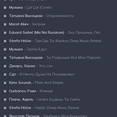
Музыка
- Çal Çal (Cover)
Татьяна Высоцкая
- Откровенность
Marat Aliev
- Хитрая
Eduard Seibel (Mix Na Russkom)
- Эхо Прошлых Лет
Strefa Hitów
- Там Где Ты (Kavkaz Deep Music Remix)
Музыка
- Сваты Едут
Татьяна Высоцкая
- Ты Разрушил Все Мои Пароли
Джаро, Ханза
- Это сон
Сдп
- И Ничто Души Не Потревожит
Kimo Sounds
- Plain And Simple
Gurbanov, Рэви
- Южная
Плачь, Адель
- Скоро Будешь Ты Сиять
Strefa Hitów
- Habibi (Deep Music Remix)
Ярослав Леонов
- Улыбнись Моя Красотка