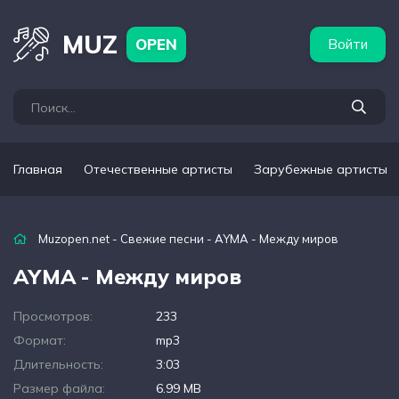
бежные артисты
Популярные подборки
MUZ
OPEN
Войти
Главная
Отечественные артисты
Зарубежные артисты
Muzopen.net
-
Свежие песни
- AYMA - Между миров
AYMA - Между миров
Просмотров:
233
Формат:
mp3
Длительность:
3:03
Размер файла:
6.99 MB