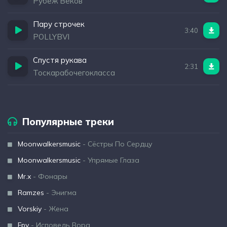
Рубеж Веков
Пару строчек
3:40
POLLYBVI
Спустя рукава
2:31
Тоскарабочегокласса
Популярные треки
Moonwalkersmusic
- Сёстры По Сердцу
Moonwalkersmusic
- Упрямые Глаза
Mr.x
- Фонары
Ramzes
- Энигма
Vorskiy
- Жена
Fpv
- Исповедь Вора