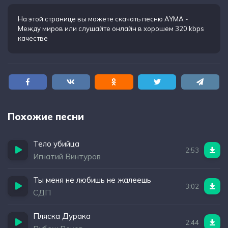
На этой странице вы можете
скачать песню AYMA -
Между миров
или слушайте онлайн в хорошем 320 kbps
качестве
Похожие песни
Тело убийца
2:53
Игнатий Винтуров
Ты меня не любишь не жалеешь
3:02
СДП
Пляска Дурака
2:44