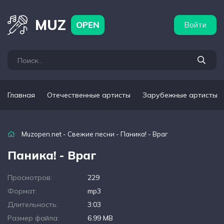
бежные артисты
Популярные подборки
MUZ
OPEN
Войти
Главная
Отечественные артисты
Зарубежные артисты
Muzopen.net
-
Свежие песни
- Паника! - Враг
Паника! - Враг
Просмотров:
229
Формат:
mp3
Длительность:
3:03
Размер файла:
6.99 MB