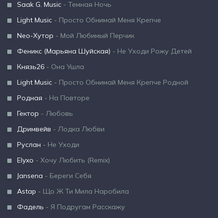
Saak G. Music
- Темная Ночь
Light Music
- Просто Обнимай Меня Крепче
Neo-Хутор
- Мой Любимый Перчик
Феникс (Марьяна Шуйская)
- Не Уходи Рожу Детей
Князь26
- Она Ушла
Light Music
- Просто Обнимай Меня Крепче Родной
Родная
- На Повторе
Гектор
- Любовь
Дримвейв
- Лодка Любви
Руслан
- Не Уходи
Elyxo
- Хочу Любить (Remix)
Jansena
- Береги Себя
Astap
- Що Ж Ти Мила Наробила
Фадель
- Я Подругам Расскажу