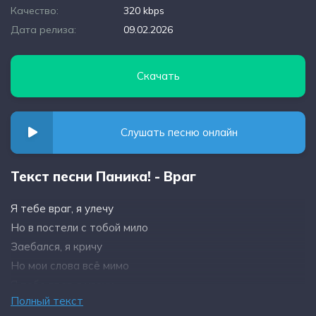
Качество:
320 kbps
Дата релиза:
09.02.2026
Скачать
Слушать песню онлайн
Текст песни Паника! - Враг
Я тебе враг, я улечу
Но в постели с тобой мило
Заебался, я кричу
Но мои слова всё мимо
Я тебе враг, я улечу
Полный текст
Но в постели