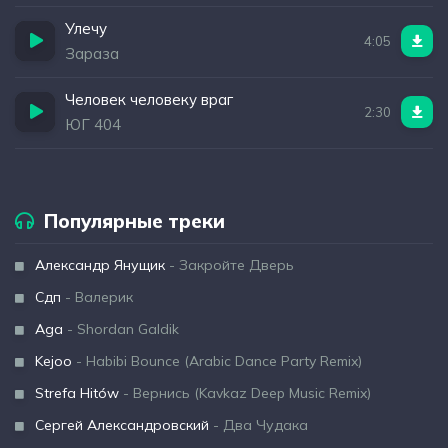
Улечу
4:05
Зараза
Человек человеку враг
2:30
ЮГ 404
Популярные треки
Александр Янущик
- Закройте Дверь
Сдп
- Валерик
Aga
- Shordan Galdik
Kejoo
- Habibi Bounce (Arabic Dance Party Remix)
Strefa Hitów
- Вернись (Kavkaz Deep Music Remix)
Сергей Александровский
- Два Чудака