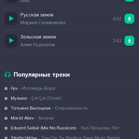
Aniri
Русская земля
4:02
Марина Селиванова
Зольская земля
3:42
Алим Кодзоков
Популярные треки
Fpv
- Исповедь Вора
Музыка
- Çal Çal (Cover)
Татьяна Высоцкая
- Откровенность
Marat Aliev
- Хитрая
Eduard Seibel (Mix Na Russkom)
- Эхо Прошлых Лет
Strefa Hitów
- Там Где Ты (Kavkaz Deep Music Remix)