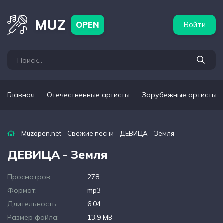
бежные артисты
Популярные подборки
MUZ
OPEN
Войти
Главная
Отечественные артисты
Зарубежные артисты
Muzopen.net
-
Свежие песни
- ДЕВИЦА - Земля
ДЕВИЦА - Земля
Просмотров:
278
Формат:
mp3
Длительность:
6:04
Размер файла:
13.9 MB