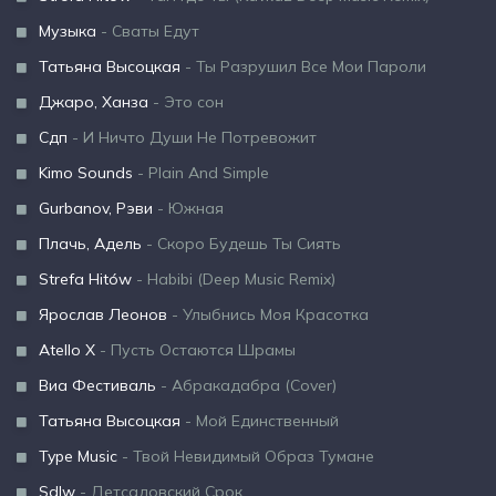
Музыка
- Сваты Едут
Татьяна Высоцкая
- Ты Разрушил Все Мои Пароли
Джаро, Ханза
- Это сон
Сдп
- И Ничто Души Не Потревожит
Kimo Sounds
- Plain And Simple
Gurbanov, Рэви
- Южная
Плачь, Адель
- Скоро Будешь Ты Сиять
Strefa Hitów
- Habibi (Deep Music Remix)
Ярослав Леонов
- Улыбнись Моя Красотка
Atello X
- Пусть Остаются Шрамы
Виа Фестиваль
- Абракадабра (Cover)
Татьяна Высоцкая
- Мой Единственный
Type Music
- Твой Невидимый Образ Тумане
Sdlw
- Детсадовский Срок