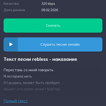
Качество:
320 kbps
Дата релиза:
09.02.2026
Скачать
Слушать песню онлайн
Текст песни rebless - наказание
Перестань со мной говорить
Я потеряла нить
Отдышись, может быть пройдет
Может это грипп, может bad trip
Целуешь дыханием
Полный текст
Говоришь касанием