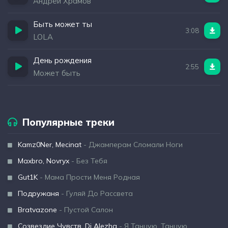
Андрей Храмов
Быть может ты
3:08
LOLA
День рождения
2:55
Может быть
Популярные треки
Kamz0Ner, Mecinat
- Джамперам Сломали Ноги
Maxbro, Novryx
- Без Тебя
Gut1K
- Мама Прости Меня Родная
Подружаня
- Гуляй До Рассвета
Bratvazone
- Пустой Салон
Созвездие Чувств, Dj Alezha
- Я Танцую, Танцую