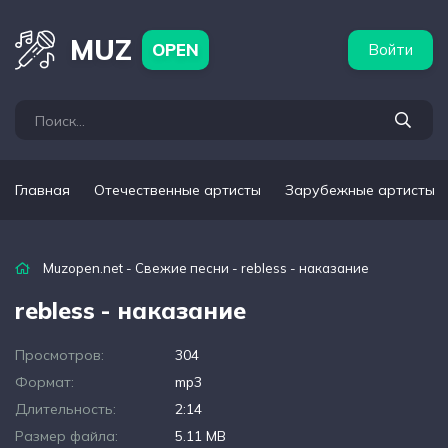
бежные артисты
Популярные подборки
MUZ
OPEN
Войти
Главная
Отечественные артисты
Зарубежные артисты
Muzopen.net
-
Свежие песни
- rebless - наказание
rebless - наказание
Просмотров:
304
Формат:
mp3
Длительность:
2:14
Размер файла:
5.11 MB