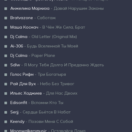
Анжелика Маркиза
- Давай Нарушим Законы
Bratvazone
- Саботаж
Маша Космач
- В Чём Же Сила, Брат
Dj Calma
- Old Letter (Original Mix)
Ai-306
- Будь Вселенной Ты Моей
Dj Calma
- Paper Plane
Sdlw
- Я Могу Тебя Долго И Преданно Ждать
Голос Рифм
- Три Богатыря
Рай Для Вух
- Небо Без Тривог
Ильяс Хаджиев
- Для Нас Двоих
Edisonfit
- Вспомни Кто Ты
Serjj
- Сердце Бьётся В Набат
Keendy
- Позови Меня С Собой
Moonwalkersmusic
- Оставайся Дома