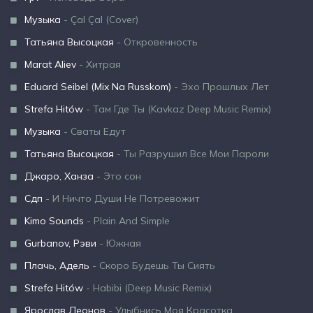
Музыка
- Çal Çal (Cover)
Татьяна Высоцкая
- Откровенность
Marat Aliev
- Хитрая
Eduard Seibel (Mix Na Russkom)
- Эхо Прошлых Лет
Strefa Hitów
- Там Где Ты (Kavkaz Deep Music Remix)
Музыка
- Сваты Едут
Татьяна Высоцкая
- Ты Разрушил Все Мои Пароли
Джаро, Ханза
- Это сон
Сдп
- И Ничто Души Не Потревожит
Kimo Sounds
- Plain And Simple
Gurbanov, Рэви
- Южная
Плачь, Адель
- Скоро Будешь Ты Сиять
Strefa Hitów
- Habibi (Deep Music Remix)
Ярослав Леонов
- Улыбнись Моя Красотка