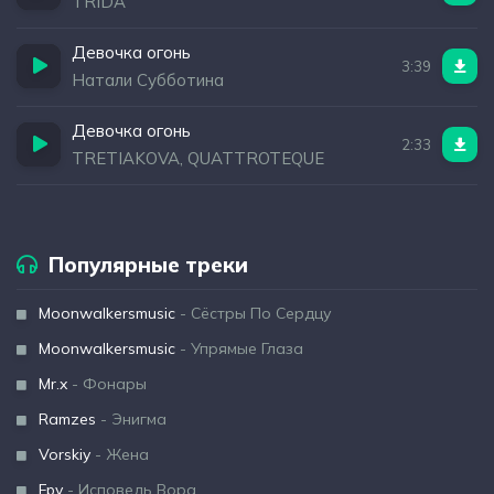
TRIDA
Девочка огонь
3:39
Натали Субботина
Девочка огонь
2:33
TRETIAKOVA, QUATTROTEQUE
Популярные треки
Moonwalkersmusic
- Сёстры По Сердцу
Moonwalkersmusic
- Упрямые Глаза
Mr.x
- Фонары
Ramzes
- Энигма
Vorskiy
- Жена
Fpv
- Исповедь Вора