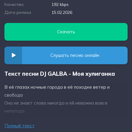
Качество:
192 kbps
Дата релиза:
15.02.2026
Скачать
Слушать песню онлайн
Текст песни DJ GALBA - Моя хулиганка
В её глазах ночные города в её походке ветер и
свобода
Она не знает слова никогда и ей неважна вовсе
непогода
Смеётся звонко правила круша идёт по краю не боясь
Полный текст
паденья.