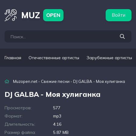
бежные артисты
Популярные подборки
MUZ
OPEN
Войти
Главная
Отечественные артисты
Зарубежные артисты
Muzopen.net
-
Свежие песни
- DJ GALBA - Моя хулиганка
DJ GALBA - Моя хулиганка
Просмотров:
577
Формат:
mp3
Длительность:
4:16
Размер файла:
5.87 MB