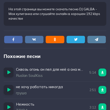
Моя шальная дерзкая душа моё шальное, нежное
виденье.
На этой странице вы можете
скачать песню DJ GALBA -
Моя хулиганка
или слушайте онлайн в хорошем 192 kbps
О, эта девочка огонь и чистый лёд, моя родная, злая
качестве
Похожие песни
Сквозь огонь он пел для неё а она молчала
5:14
Ruslan SoulKiss
не хочу работать никогда
2:51
груша
Нежность
3:12