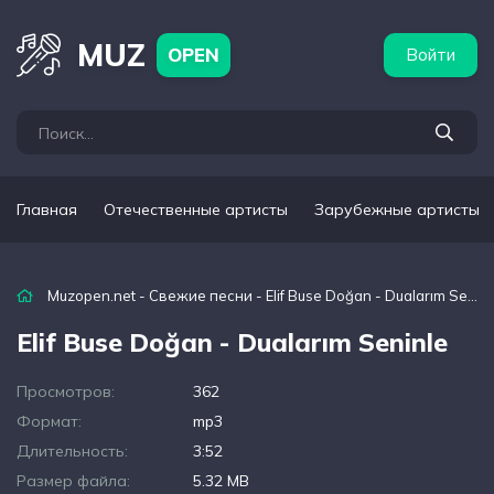
бежные артисты
Популярные подборки
MUZ
OPEN
Войти
Главная
Отечественные артисты
Зарубежные артисты
Muzopen.net
-
Свежие песни
- Elif Buse Doğan - Dualarım Seninle
Elif Buse Doğan - Dualarım Seninle
Просмотров:
362
Формат:
mp3
Длительность:
3:52
Размер файла:
5.32 MB