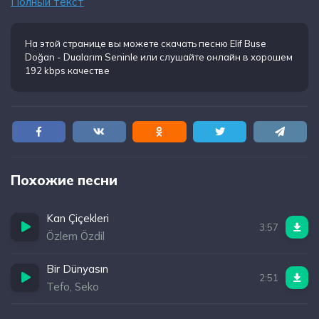
Полный текст
Hala aşığım deliler gibi sana
Bahçemde çiçekler açar yangınımda
Ben yanarım ikimizin yerine
На этой странице вы можете
скачать песню Elif Buse
Doğan - Dualarım Seninle
или слушайте онлайн в хорошем
Yolun açık olsun diye
192 kbps качестве
Dualarım seninle
Похожие песни
Kan Çiçekleri
3:57
Özlem Özdil
Bir Dünyasın
2:51
Tefo, Seko