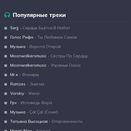
Популярные треки
Serjj
- Сердце Бьётся В Набат
Голос Рифм
- Ты Любимая Самая
Музыка
- Ворота Открой
Moonwalkersmusic
- Сёстры По Сердцу
Moonwalkersmusic
- Упрямые Глаза
Mr.x
- Фонары
Ramzes
- Энигма
Vorskiy
- Жена
Fpv
- Исповедь Вора
Музыка
- Çal Çal (Cover)
Татьяна Высоцкая
- Откровенность
Marat Aliev
- Хитрая