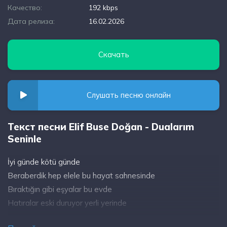
Качество:
192 kbps
Дата релиза:
16.02.2026
Скачать
Слушать песню онлайн
Текст песни Elif Buse Doğan - Dualarım
Seninle
İyi günde kötü günde
Beraberdik hep elele bu hayat sahnesinde
Bıraktığın gibi eşyalar bu evde
Hatıralar eski duruyor yerli yerinde