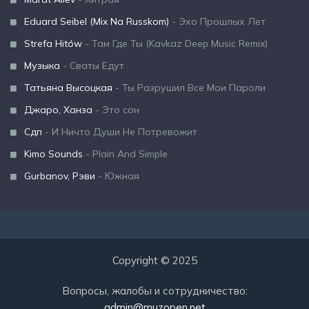
Eduard Seibel (Mix Na Russkom)
- Эхо Прошлых Лет
Strefa Hitów
- Там Где Ты (Kavkaz Deep Music Remix)
Музыка
- Сваты Едут
Татьяна Высоцкая
- Ты Разрушил Все Мои Пароли
Джаро, Ханза
- Это сон
Сдп
- И Ничто Души Не Потревожит
Kimo Sounds
- Plain And Simple
Gurbanov, Рэви
- Южная
Copyright © 2025
Вопросы, жалобы и сотрудничество:
admin@muzopen.net