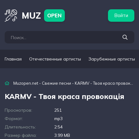
бежные артисты
Популярные подборки
MUZ
OPEN
Войти
Главная
Отечественные артисты
Зарубежные артисты
Muzopen.net
-
Свежие песни
- KARMV - Твоя краса провокація
KARMV - Твоя краса провокація
Просмотров:
251
Формат:
mp3
Длительность:
2:54
Размер файла:
3.99 MB