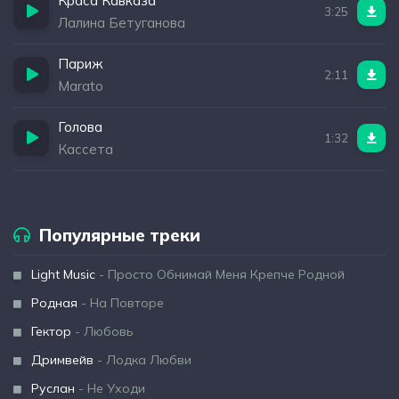
Краса Кавказа
3:25
Лалина Бетуганова
Париж
2:11
Marato
Голова
1:32
Кассета
Популярные треки
Light Music
- Просто Обнимай Меня Крепче Родной
Родная
- На Повторе
Гектор
- Любовь
Дримвейв
- Лодка Любви
Руслан
- Не Уходи