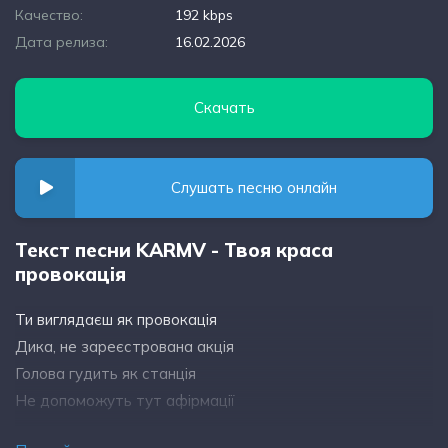
Качество:
192 kbps
Дата релиза:
16.02.2026
Скачать
Слушать песню онлайн
Текст песни KARMV - Твоя краса
провокація
Ти виглядаєш як провокація
Дика, не зареєстрована акція
Голова гудить як станція
Не допоможуть тут афірмації