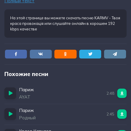
Полный текст
Ай, модний дім, Париж, Франція
Тебе не бачила їх агломераація
І я однозначно маю рацію
На этой странице вы можете
скачать песню KARMV - Твоя
краса провокація
или слушайте онлайн в хорошем 192
Коли стверджую що це не максімалізація
kbps качестве
Похожие песни
Париж
2:48
AYAT
Париж
2:45
Родный