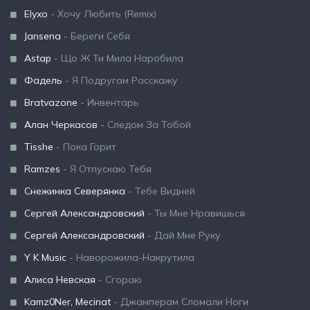
Elyxo
- Хочу Любить (Remix)
Jansena
- Береги Себя
Astap
- Що Ж Ти Мила Наробила
Фадель
- Я Подругам Расскажу
Bratvazone
- Инвентарь
Алан Черкасов
- Следом За Тобой
Tisshe
- Пока Горит
Ramzes
- Я Отпускаю Тебя
Снежинка Северянка
- Тебе Видней
Сергей Александровский
- Ты Мне Нравишься
Сергей Александровский
- Дай Мне Руку
Y K Music
- Наворожила-Накрутила
Алиса Невская
- Сгораю
Kamz0Ner, Mecinat
- Джамперам Сломали Ноги