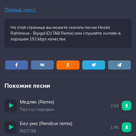
Jurar edim oyog'imni toyirding
Полный текст
На этой странице вы можете
скачать песню Hosila
Rahimova - Biyigul (DJ TAB Remix)
или слушайте онлайн в
хорошем 192 kbps качестве
Похожие песни
Медляк (Remix)
2:04
Тестостерович
Без ума (Rendow remix)
1:48
RIOT98