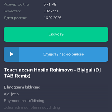
Размер файла:
5.71 MB
Качество:
192 kbps
Дата релиза:
16.02.2026
Скачать
Слушать песню онлайн
Текст песни Hosila Rahimova - Biyigul (DJ
TAB Remix)
Bilmaganim bildirding
Ajal jetib
Poymonamni to'ldirding
Uchar edim qanotimni qoydirding