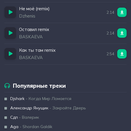
Не моё (remix)
2:14
Dzhenis
Оставил remix
2:14
BASKAEVA
Как ты там remix
2:54
BASKAEVA
Популярные треки
Djshark
- Когда Мир Ломается
Александр Янущик
- Закройте Дверь
Сдп
- Валерик
Aga
- Shordan Galdik