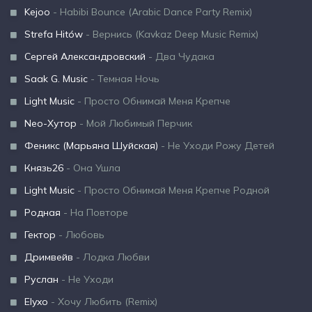
Kejoo
- Habibi Bounce (Arabic Dance Party Remix)
Strefa Hitów
- Вернись (Kavkaz Deep Music Remix)
Сергей Александровский
- Два Чудака
Saak G. Music
- Темная Ночь
Light Music
- Просто Обнимай Меня Крепче
Neo-Хутор
- Мой Любимый Перчик
Феникс (Марьяна Шуйская)
- Не Уходи Рожу Детей
Князь26
- Она Ушла
Light Music
- Просто Обнимай Меня Крепче Родной
Родная
- На Повторе
Гектор
- Любовь
Дримвейв
- Лодка Любви
Руслан
- Не Уходи
Elyxo
- Хочу Любить (Remix)