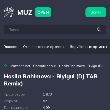
бежные артисты
Популярные подборки
MUZ
OPEN
Войти
Главная
Отечественные артисты
Зарубежные артисты
Muzopen.net
-
Свежие песни
- Hosila Rahimova - Biyigul (DJ TAB Remix)
Hosila Rahimova - Biyigul (DJ TAB
Remix)
Просмотров:
1 873
Формат:
mp3
Длительность:
4:09