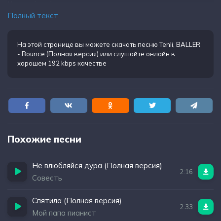
Көздерің үстіден астыға ауысып
Полный текст
Жоғары-төмен жасаймын bounce
На этой странице вы можете
скачать песню Tenli, BALLER
- Bounce (Полная версия)
или слушайте онлайн в
хорошем 192 kbps качестве
Похожие песни
Не влюбляйся дура (Полная версия)
2:16
Совесть
Спятила (Полная версия)
2:33
Мой папа пианист