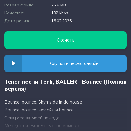
Размер файла:
2.76 MB
Качество:
192 kbps
Дата релиза:
16.02.2026
Скачать
Слушать песню онлайн
Текст песни Tenli, BALLER - Bounce (Полная
версия)
Bounce, bounce, Shymside in da house
Bounce, bounce, жасайды bounce
Сенің төсегің в моей помаде
Мен қатты еміземін, маған мама де