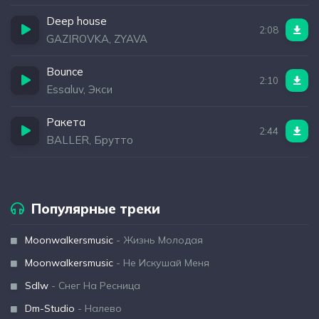
Deep house
2:08
GAZIROVKA, ZYAVA
Bounce
2:10
Essaluv, Экси
Ракета
2:44
BALLER, Брутто
Популярные треки
Moonwalkersmusic
- Жизнь Молодая
Moonwalkersmusic
- Не Искушай Меня
Sdlw
- Снег На Ресница
Dm-Studio
- Налево