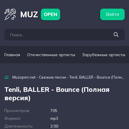
бежные артисты
Популярные подборки
MUZ
OPEN
Войти
Главная
Отечественные артисты
Зарубежные артисты
Muzopen.net
-
Свежие песни
- Tenli, BALLER - Bounce (Полная версия)
Tenli, BALLER - Bounce (Полная
версия)
Просмотров:
705
Формат:
mp3
Длительность:
2:00