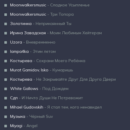
Moonwalkersmusic
- Сладкое Усыпленье
Moonwalkersmusic
- Три Топора
Золотинка
- Неприкаянный Ты
Ирина Завадская
- Моим Любимым Хейтерам
Uzora
- Вневремменно
lampa4ka
- Этим летом
Костырева
- Сохрани Моего Ребёнка
Murat Gamidov, Isko
- Кумаришь
Костырева
- Не Закрывайте Друг Для Друга Двери
White Gallows
- Под Дождем
Сдп
- И Ничто Души Не Потревожит
Mihael Gudovskih
- Я стал тем, кого ненавидел
Музыка
- Чёрный Suv
Miyagi
- Angel