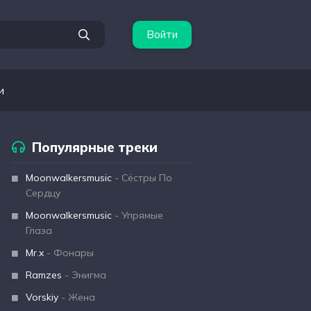
Войти
и
Популярные треки
Moonwalkersmusic
- Сёстры По
Сердцу
Moonwalkersmusic
- Упрямые
Глаза
Mr.x
- Фонары
Ramzes
- Энигма
Vorskiy
- Жена