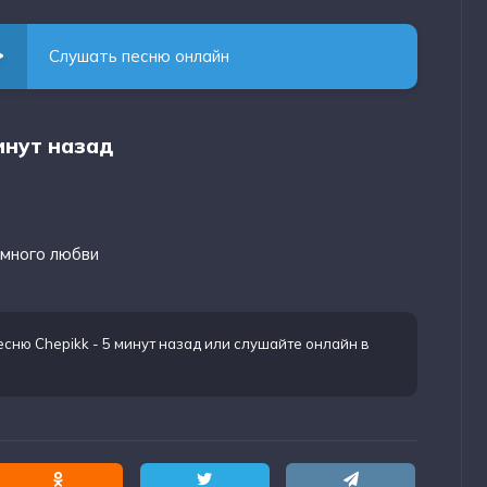
Слушать песню онлайн
минут назад
 много любви
есню Chepikk - 5 минут назад
или слушайте онлайн в