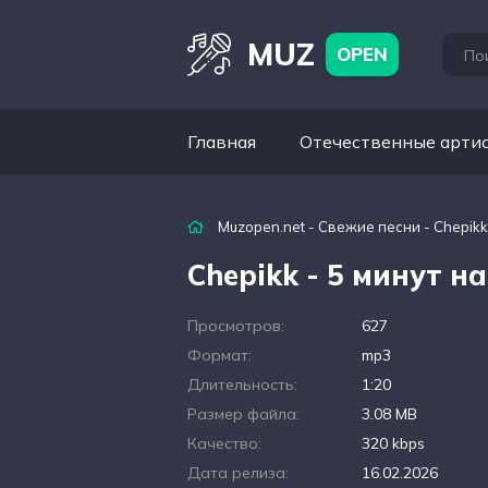
MUZ
OPEN
Главная
Отечественные арти
Muzopen.net
-
Свежие песни
- Chepikk
Chepikk - 5 минут н
Просмотров:
627
Формат:
mp3
Длительность:
1:20
Размер файла:
3.08 MB
Качество:
320 kbps
Дата релиза:
16.02.2026