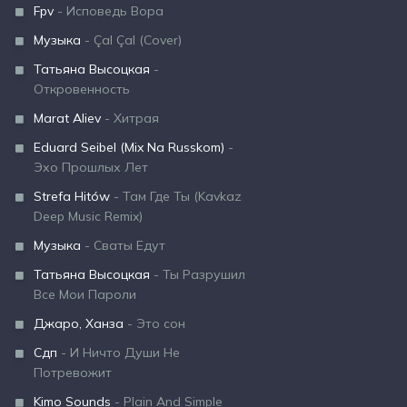
Fpv
- Исповедь Вора
Музыка
- Çal Çal (Cover)
Татьяна Высоцкая
-
Откровенность
Marat Aliev
- Хитрая
Eduard Seibel (Mix Na Russkom)
-
Эхо Прошлых Лет
Strefa Hitów
- Там Где Ты (Kavkaz
Deep Music Remix)
Музыка
- Сваты Едут
Татьяна Высоцкая
- Ты Разрушил
Все Мои Пароли
Джаро, Ханза
- Это сон
Сдп
- И Ничто Души Не
Потревожит
Kimo Sounds
- Plain And Simple