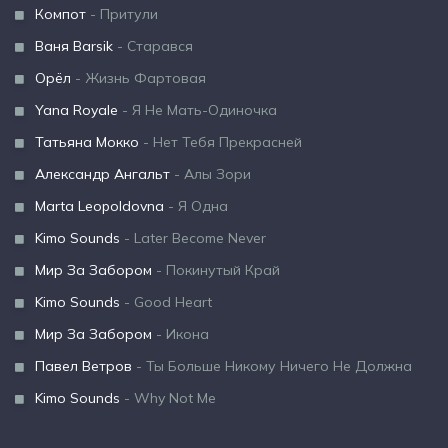
Компот
- Притули
Ваня Barsik
- Старався
Орёл
- Жизнь Фартовая
Yana Royale
- Я Не Мать-Одиночка
Татьяна Мокко
- Нет Тебя Прекрасней
Александр Ангальт
- Алы Зори
Marta Leopoldovna
- Я Одна
Kimo Sounds
- Later Become Never
Мир За Забором
- Покинутый Край
Kimo Sounds
- Good Heart
Мир За Забором
- Икона
Павел Ветров
- Ты Больше Никому Ничего Не Должна
Kimo Sounds
- Why Not Me