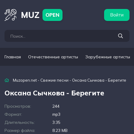
бежные артисты
Популярные подборки
MUZ
OPEN
Войти
Главная
Отечественные артисты
Зарубежные артисты
Muzopen.net
-
Свежие песни
- Оксана Сычкова - Берегите
Оксана Сычкова - Берегите
Просмотров:
244
Формат:
mp3
Длительность:
3:35
Размер файла:
8.23 MB