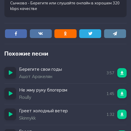
Сычкова - Берегите
или слушайте онлайн в хорошем 320
kbps качестве
Похожие песни
Берегите свои годы
3:57
Ашот Аракелян
Не жму руку блогерам
1:45
Roully
Греет холодный ветер
1:32
Skinnykk