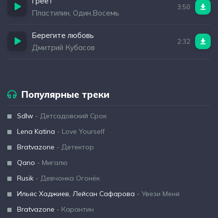
Греет
3:50
Пластилин, Один.Восемь
Берегите любовь
2:32
Дмитрий Кубасов
Популярные треки
Sdlw
- Детсадовский Срок
Lena Katina
- Love Yourself
Bratvazone
- Детектор
Qano
- Мигалю
Rusik
- Девчонка Огонёк
Ильяс Хаджиев, Лейсан Сафарова
- Увези Меня
Bratvazone
- Карантин