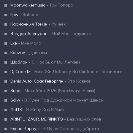
Moonwalkermusic
- Три Топора
Fpw
- Забава
Карманный Томик
- Ручеек
Эльдар Аленуров
- Дай Мне Подумать
Lxe
- Мне Мало
Kobzov
- Двигаем
Шаблон
- С. Нас Бьют Мы Летаем
Dj Code Iz
- Мою Же Доброту За Слабость Принимали
Denis Auto, Саак Геворгян
- Это Кавказ
Suno
- Махаббат 2026 (Shockwave Remix)
Sdlw
- В Луже Под Дождиком Мокнет Щенок
Gut1K
- Я Живу Как Я Умею
ARINTU, ZAUR, MEIRINKITO
- Без лишних слов
Елена Карпук
- В Душе Осталась Доброта