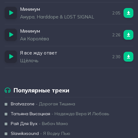
Минимум
2:05
Амура, Harddope & LOST SIGNAL
Минимум
2:26
Ая Королёва
Я все жду ответ
2:30
Щёлочь
Популярные треки
Bratvazone
- Дорогая Тишина
Татьяна Высоцкая
- Надежда Вера И Любовь
Рай Для Вух
- Вибач Мамо
Slawikxsound
- Я Водку Пью