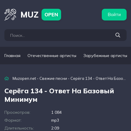
бежные артисты
Популярные подборки
MUZ
OPEN
Войти
Главная
Отечественные артисты
Зарубежные артисты
Muzopen.net
-
Свежие песни
- Серёга 134 - Ответ На Базовый Минимум
Серёга 134 - Ответ На Базовый
Минимум
Просмотров:
1 084
Формат:
mp3
Длительность:
2:09