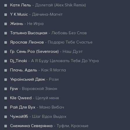
Катя Лель
- Долетай (Alex Shik Remix)
Y K Music
- Дівчина-Магніт
Жизнь
- Не Игра
Татьяна Высоцкая
- Любовь Без Слов
Ярослав Леонов
- Подарю Тебе Счастье
Гр. Семь Роз (Sevenrose)
- Наш Дуэт
Dj_Tinoki
- А Я Буду Целовать Тебя До Утра
Плачь, Адель
- Как Я Могла
Український Двіж
- Рози
Fpw
- Воровской Закон
Kile Qweed
- Целуй меня
Рай Для Вух
- Мамо Вибач
Чужой95
- Шаг Вдох Выдох
Снежинка Северянка
- Туфли, Красные