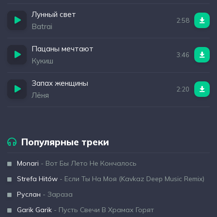
Лунный свет
2:58
Batrai
Пацаны мечтают
3:46
Кукиш
Запах женщины
2:20
Лёня
Популярные треки
Monari
- Вот Бы Лето Не Кончалось
Strefa Hitów
- Если Ты На Моя (Kavkaz Deep Music Remix)
Руслан
- Зараза
Garik Garik
- Пусть Свечи В Храмах Горят