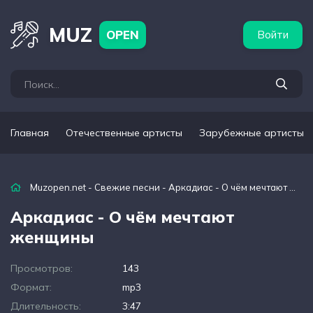
бежные артисты
Популярные подборки
MUZ
OPEN
Войти
Главная
Отечественные артисты
Зарубежные артисты
Muzopen.net
-
Свежие песни
- Аркадиас - О чём мечтают женщины
Аркадиас - О чём мечтают
женщины
Просмотров:
143
Формат:
mp3
Длительность:
3:47