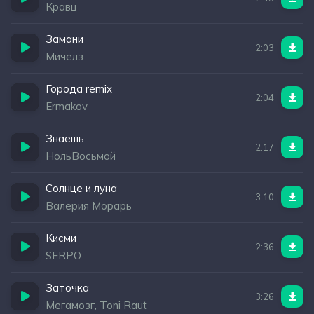
Кравц
Замани
2:03
Мичелз
Города remix
2:04
Ermakov
Знаешь
2:17
НольВосьмой
Солнце и луна
3:10
Валерия Морарь
Кисми
2:36
SERPO
Заточка
3:26
Мегамозг, Toni Raut