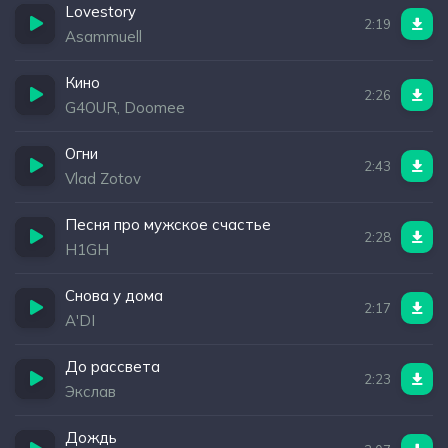
Lovestory
2:19
Asammuell
Кино
2:26
G4OUR, Doomee
Огни
2:43
Vlad Zotov
Песня про мужское счастье
2:28
H1GH
Снова у дома
2:17
A'DI
До рассвета
2:23
Экслав
Дождь