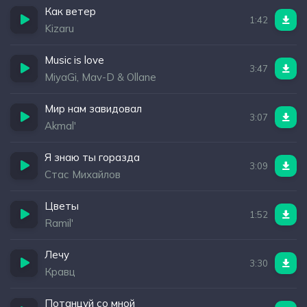
Как ветер
1:42
Kizaru
Music is love
3:47
MiyaGi, Mav-D & Ollane
Мир нам завидовал
3:07
Akmal'
Я знаю ты горазда
3:09
Стас Михайлов
Цветы
1:52
Ramil'
Лечу
3:30
Кравц
Потанцуй со мной