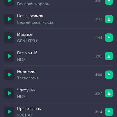
3:07
Валерия Морарь
Невыносимая
3:32
Сергей Славянский
В замке
1:44
GENJUTSU
Где мои 16
2:01
NLO
Надежда
4:00
Технология
Частушки
2:57
NLO
Прячет ночь
3:14
SOCRAT