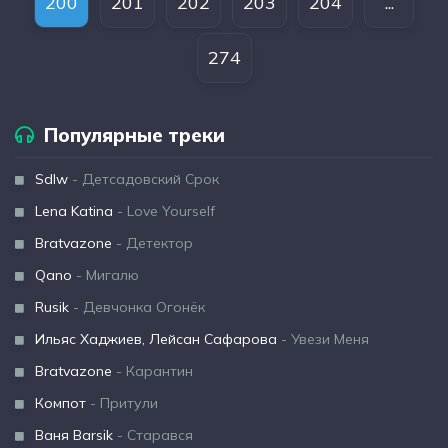
200
201
202
203
204
...
274
Популярные треки
Sdlw
- Детсадовский Срок
Lena Katina
- Love Yourself
Bratvazone
- Детектор
Qano
- Мигалю
Rusik
- Девчонка Огонёк
Ильяс Хаджиев, Лейсан Сафарова
- Увези Меня
Bratvazone
- Карантин
Компот
- Притули
Ваня Barsik
- Старався