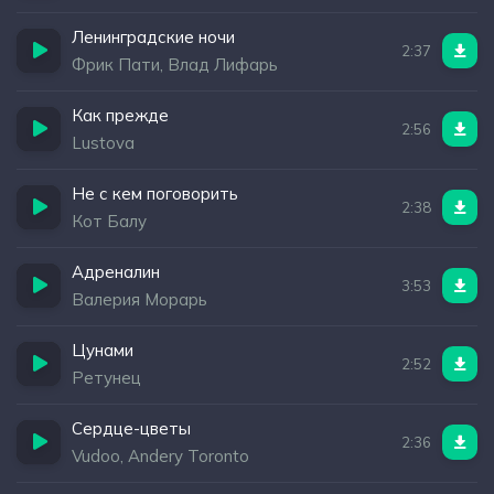
Ленинградские ночи
2:37
Фрик Пати, Влад Лифарь
Как прежде
2:56
Lustova
Не с кем поговорить
2:38
Кот Балу
Адреналин
3:53
Валерия Морарь
Цунами
2:52
Ретунец
Сердце-цветы
2:36
Vudoo, Andery Toronto