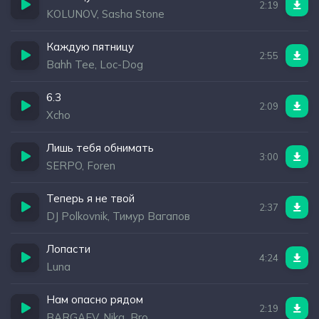
2:19
KOLUNOV, Sasha Stone
Каждую пятницу
2:55
Bahh Tee, Loc-Dog
6.3
2:09
Xcho
Лишь тебя обнимать
3:00
SERPO, Foren
Теперь я не твой
2:37
DJ Polkovnik, Тимур Вагапов
Лопасти
4:24
Luna
Нам опасно рядом
2:19
BARGAEV, Nika_Bro