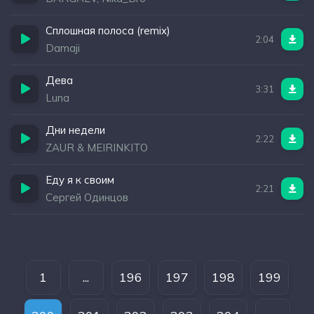
Сплошная полоса (remix)
2:04
Damaji
Дева
3:31
Luna
Дни недели
2:22
ZAUR & MEIRINKITO
Еду я к своим
2:21
Сергей Одинцов
1
...
196
197
198
199