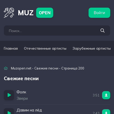
бежные артисты
Популярные подборки
MUZ
OPEN
Войти
Главная
Отечественные артисты
Зарубежные артисты
Muzopen.net
-
Свежие песни
- Страница 200
Свежие песни
Фолк
3:51
Звери
Давим на лёд
2:43