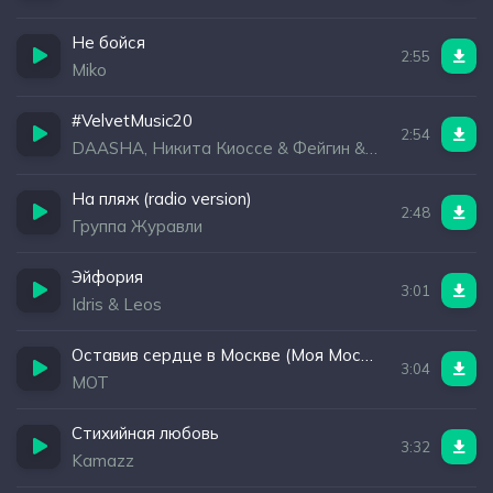
Не бойся
2:55
Miko
#VelvetMusic20
2:54
DAASHA, Никита Киоссе & Фейгин & НайдИ & NASTY ASH
На пляж (radio version)
2:48
Группа Журавли
Эйфория
3:01
Idris & Leos
Оставив сердце в Москве (Моя Москва)
3:04
МОТ
Стихийная любовь
3:32
Kamazz