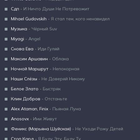
Сдп
- И Ничто Души Не Потревожит
Mihael Gudovskih
- Я стал тем, кого ненавидел
Музыка
- Чёрный Suv
Miyagi
- Angel
Снова Ева
- Иди Гуляй
Максим Аршавин
- Облака
Ночной Маршрут
- Непокорная
Наши Слёзы
- Не Доверяй Никому
Белое Злато
- Быстряк
Клим Добров
- Отстаньте
Alex Ataman, Finix
- Пьяная Луна
Anosovx
- Ими Живут
Феникс (Марьяна Шуйская)
- Не Уходи Рожу Детей
Стоп Кард
- Я Буду Эту, Буду Ту