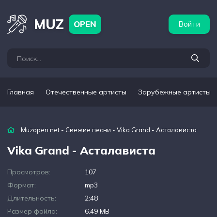
бежные артисты
Популярные подборки
MUZ
OPEN
Войти
Главная
Отечественные артисты
Зарубежные артисты
Muzopen.net
-
Свежие песни
- Vika Grand - Асталависта
Vika Grand - Асталависта
Просмотров:
107
Формат:
mp3
Длительность:
2:48
Размер файла:
6.49 MB