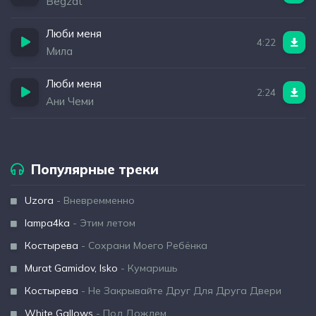
Begzat
Люби меня
4:22
Мила
Люби меня
2:24
Ани Чеми
Популярные треки
Uzora
- Вневремменно
lampa4ka
- Этим летом
Костырева
- Сохрани Моего Ребёнка
Murat Gamidov, Isko
- Кумаришь
Костырева
- Не Закрывайте Друг Для Друга Двери
White Gallows
- Под Дождем