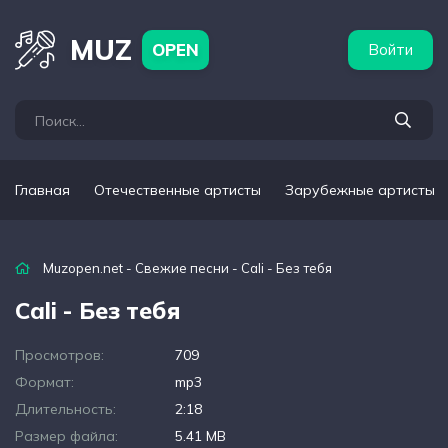
бежные артисты
Популярные подборки
MUZ
OPEN
Войти
Главная
Отечественные артисты
Зарубежные артисты
Muzopen.net
-
Свежие песни
- Cali - Без тебя
Cali - Без тебя
Просмотров:
709
Формат:
mp3
Длительность:
2:18
Размер файла:
5.41 MB