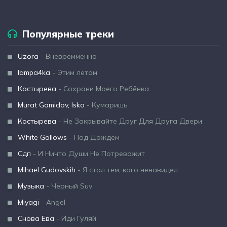
Популярные треки
Uzora
- Вневремменно
lampa4ka
- Этим летом
Костырева
- Сохрани Моего Ребёнка
Murat Gamidov, Isko
- Кумаришь
Костырева
- Не Закрывайте Друг Для Друга Двери
White Gallows
- Под Дождем
Сдп
- И Ничто Души Не Потревожит
Mihael Gudovskih
- Я стал тем, кого ненавидел
Музыка
- Чёрный Suv
Miyagi
- Angel
Снова Ева
- Иди Гуляй