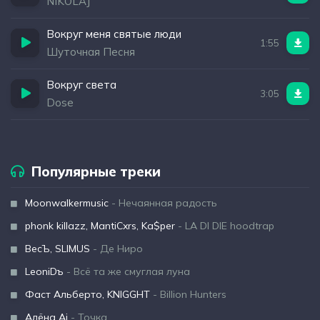
NIKOLAJ
Вокруг меня святые люди
1:55
Шуточная Песня
Вокруг света
3:05
Dose
Популярные треки
Moonwalkermusic
- Нечаянная радость
phonk killazz, MantiCxrs, Ka$per
- LA DI DIE hoodtrap
ВесЪ, SLIMUS
- Де Ниро
LeoniDъ
- Всё та же смуглая луна
Фаст Альберто, KNIGGHT
- Billion Hunters
Алёна Ai
- Точка