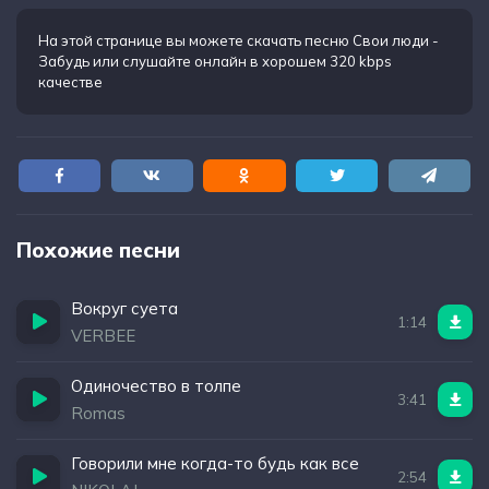
Не понимать, что вокруг
Кто управляет тобой
На этой странице вы можете
скачать песню Свои люди -
Забудь
или слушайте онлайн в хорошем 320 kbps
качестве
Похожие песни
Вокруг суета
1:14
VERBEE
Одиночество в толпе
3:41
Romas
Говорили мне когда-то будь как все
2:54