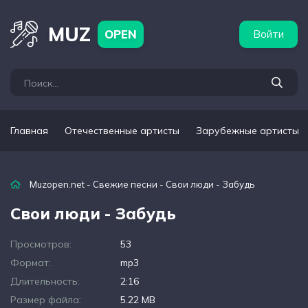
бежные артисты
Популярные подборки
MUZ
OPEN
Войти
Главная
Отечественные артисты
Зарубежные артисты
Muzopen.net
-
Свежие песни
- Свои люди - Забудь
Свои люди - Забудь
Просмотров:
53
Формат:
mp3
Длительность:
2:16
Размер файла:
5.22 MB