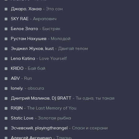
Джаро, Ханза
- Это сон
SKY RAE
- Акрапович
Белое Злато
- Быстряк
Рустам Нахушев
- Молодой
Энджел Жуков, kust
- Двигай телом
Lena Katina
- Love Yourself
KRIDO
- Бай бай
ABV
- Run
lonely.
- obscura
Дмитрий Маликов, DJ BRATT
- Ты одна, ты такая
RXIJIN
- The Last Memory of You
Static Love
- Золотая рыбка
Эсчевский, playingtheangel
- Спаси и сохрани
Алексей Аксененко
- Тамань