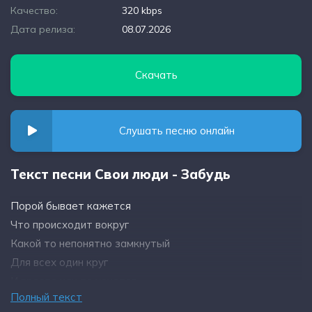
Качество:
320 kbps
Дата релиза:
08.07.2026
Скачать
Слушать песню онлайн
Текст песни Свои люди - Забудь
Порой бывает кажется
Что происходит вокруг
Какой то непонятно замкнутый
Для всех один круг
И просто как то хочется
Полный текст
Побыть с тишиной