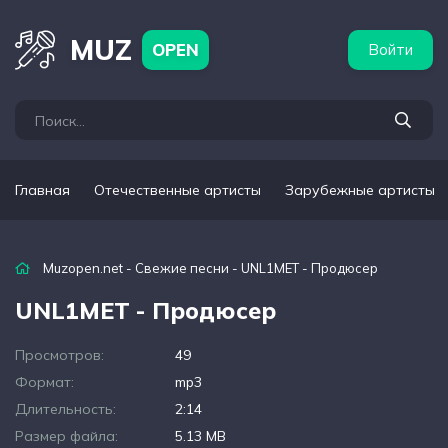
бежные артисты
Популярные подборки
MUZ
OPEN
Войти
Главная
Отечественные артисты
Зарубежные артисты
Muzopen.net
-
Свежие песни
- UNL1MET - Продюсер
UNL1MET - Продюсер
Просмотров:
49
Формат:
mp3
Длительность:
2:14
Размер файла:
5.13 MB