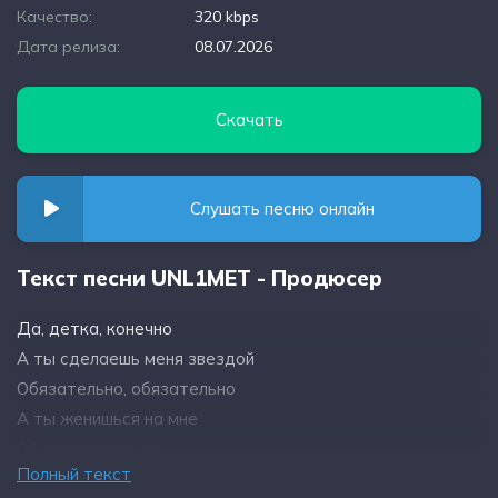
Качество:
320 kbps
Дата релиза:
08.07.2026
Скачать
Слушать песню онлайн
Текст песни UNL1MET - Продюсер
Да, детка, конечно
А ты сделаешь меня звездой
Обязательно, обязательно
А ты женишься на мне
Ой, надо подумать
Полный текст
Пошла плясать, доски гномоса, Трофан, короток, ребята