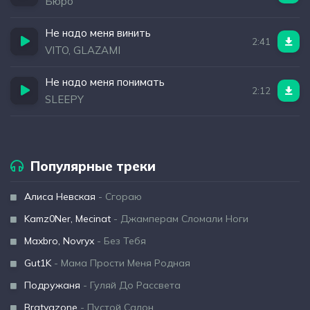
Бюро
Не надо меня винить
2:41
VITO, GLAZAMI
Не надо меня понимать
2:12
SLEEPY
Популярные треки
Алиса Невская
- Сгораю
Kamz0Ner, Mecinat
- Джамперам Сломали Ноги
Maxbro, Novryx
- Без Тебя
Gut1K
- Мама Прости Меня Родная
Подружаня
- Гуляй До Рассвета
Bratvazone
- Пустой Салон