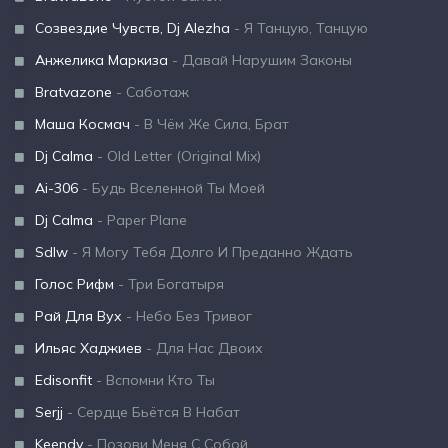
Созвездие Чувств, Dj Alezha
- Я Танцую, Танцую
Анжелика Маркиза
- Давай Нарушим Законы
Bratvazone
- Саботаж
Маша Космач
- В Чём Же Сила, Брат
Dj Calma
- Old Letter (Original Mix)
Ai-306
- Будь Вселенной Ты Моей
Dj Calma
- Paper Plane
Sdlw
- Я Могу Тебя Долго И Преданно Ждать
Голос Рифм
- Три Богатыря
Рай Для Вух
- Небо Без Тривог
Ильяс Хаджиев
- Для Нас Двоих
Edisonfit
- Вспомни Кто Ты
Serjj
- Сердце Бьётся В Набат
Keendy
- Позови Меня С Собой