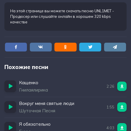
смеются
Я за девочку мчу, к ней на Ниве лечу
На этой странице вы можете
скачать песню UNL1MET -
Продюсер
или слушайте онлайн в хорошем 320 kbps
Коль меня дождешься, в счастье захлебнешься
качестве
Похожие песни
Кащенко
2:26
Гнилаялирика
Вокруг меня святые люди
1:55
Шуточная Песня
Я обязательно
4:03