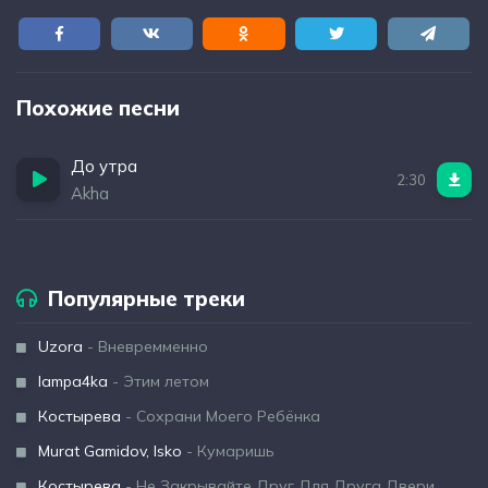
Похожие песни
До утра
2:30
Akha
Популярные треки
Uzora
- Вневремменно
lampa4ka
- Этим летом
Костырева
- Сохрани Моего Ребёнка
Murat Gamidov, Isko
- Кумаришь
Костырева
- Не Закрывайте Друг Для Друга Двери