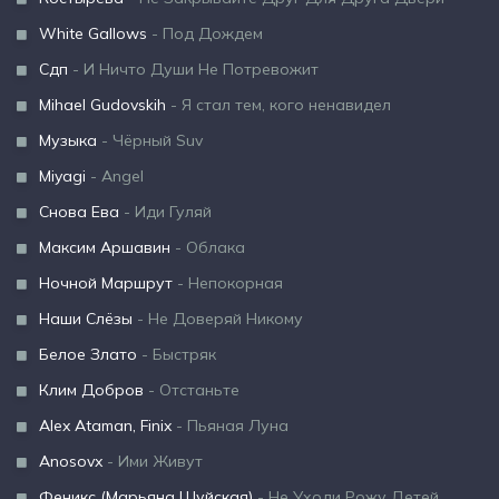
White Gallows
- Под Дождем
Сдп
- И Ничто Души Не Потревожит
Mihael Gudovskih
- Я стал тем, кого ненавидел
Музыка
- Чёрный Suv
Miyagi
- Angel
Снова Ева
- Иди Гуляй
Максим Аршавин
- Облака
Ночной Маршрут
- Непокорная
Наши Слёзы
- Не Доверяй Никому
Белое Злато
- Быстряк
Клим Добров
- Отстаньте
Alex Ataman, Finix
- Пьяная Луна
Anosovx
- Ими Живут
Феникс (Марьяна Шуйская)
- Не Уходи Рожу Детей