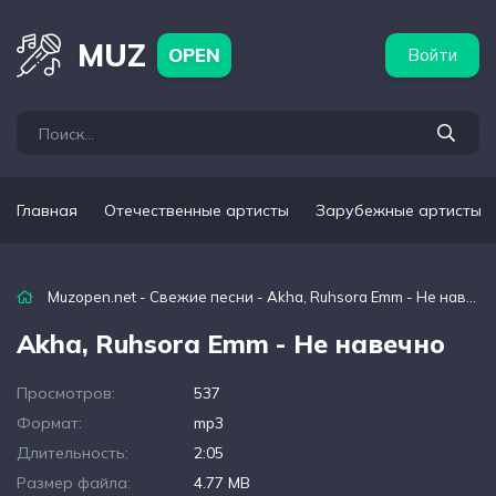
бежные артисты
Популярные подборки
MUZ
OPEN
Войти
Главная
Отечественные артисты
Зарубежные артисты
Muzopen.net
-
Свежие песни
- Akha, Ruhsora Emm - Не навечно
Akha, Ruhsora Emm - Не навечно
Просмотров:
537
Формат:
mp3
Длительность:
2:05
Размер файла:
4.77 MB