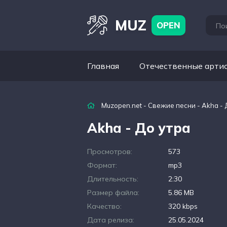
MUZ
OPEN
Главная
Отечественные арти
Muzopen.net
-
Свежие песни
- Akha - 
Akha - До утра
Просмотров:
573
Формат:
mp3
Длительность:
2:30
Размер файла:
5.86 MB
Качество:
320 kbps
Дата релиза:
25.05.2024