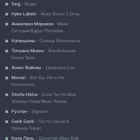
Serjj
- Вода
Hybe Labels
- Aoen Boom 2 Drop
Анжелика Маркиза
- Меня
Сегодня Вдруг Послали
Капюшоны
- Солнце Малелиьна
Татьяна Мокко
- Влюблённые
Глаза Твои
Алекс Вайнер
- Девушка Сон
Monari
- Вот Бы Лето Не
Кончалось
Strefa Hitów
- Если Ты На Моя
(Kavkaz Deep Music Remix)
Руслан
- Зараза
Garik Garik
- Пусть Свечи В
Храмах Горят
Катя Лель
- Долетай (Alex Shik