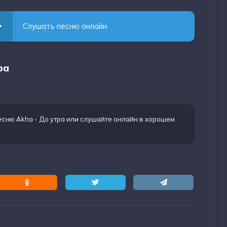
Слушать песню онлайн
ра
есню Akha - До утра
или слушайте онлайн в хорошем