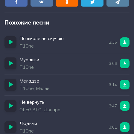
Похожие песни
По школе не скучаю
2:36
T1One
Мурашки
3:06
T1One
Меладзе
3:14
T1One, Мэлли
Не вернуть
2:47
OLEG ЭГО, Дэнаро
Людьми
3:01
T1One