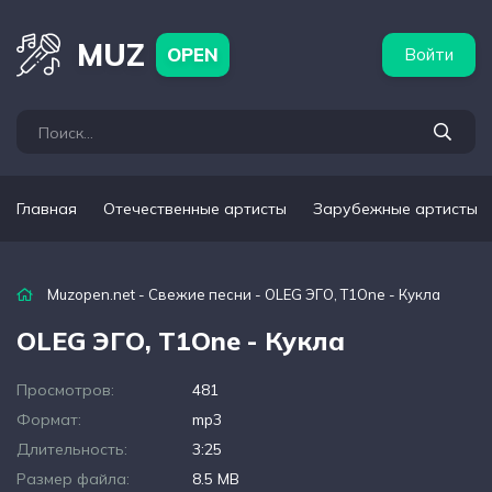
бежные артисты
Популярные подборки
MUZ
OPEN
Войти
Главная
Отечественные артисты
Зарубежные артисты
Muzopen.net
-
Свежие песни
- OLEG ЭГО, T1One - Кукла
OLEG ЭГО, T1One - Кукла
Просмотров:
481
Формат:
mp3
Длительность:
3:25
Размер файла:
8.5 MB