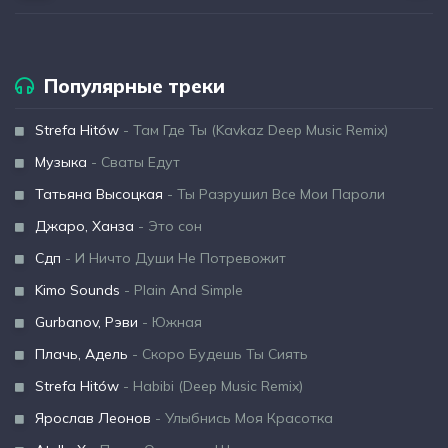
Популярные треки
Strefa Hitów
- Там Где Ты (Kavkaz Deep Music Remix)
Музыка
- Сваты Едут
Татьяна Высоцкая
- Ты Разрушил Все Мои Пароли
Джаро, Ханза
- Это сон
Сдп
- И Ничто Души Не Потревожит
Kimo Sounds
- Plain And Simple
Gurbanov, Рэви
- Южная
Плачь, Адель
- Скоро Будешь Ты Сиять
Strefa Hitów
- Habibi (Deep Music Remix)
Ярослав Леонов
- Улыбнись Моя Красотка