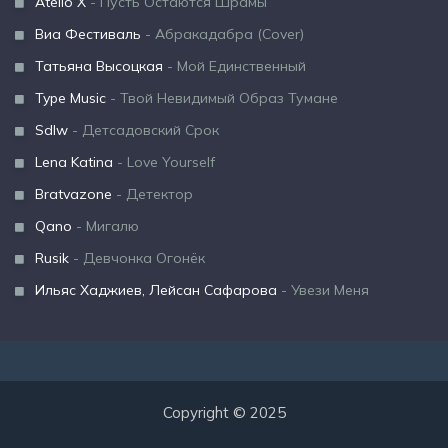
Atello X
- Пусть Остаются Шрамы
Виа Фестиваль
- Абракадабра (Cover)
Татьяна Высоцкая
- Мой Единственный
Type Music
- Твой Невидимый Образ Тумане
Sdlw
- Детсадовский Срок
Lena Katina
- Love Yourself
Bratvazone
- Детектор
Qano
- Мигалю
Rusik
- Девчонка Огонёк
Ильяс Хаджиев, Лейсан Сафарова
- Увези Меня
Copyright © 2025