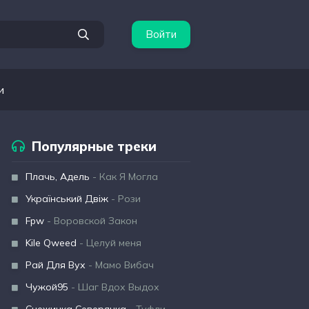
Войти
и
Популярные треки
Плачь, Адель
- Как Я Могла
Український Двіж
- Рози
Fpw
- Воровской Закон
Kile Qweed
- Целуй меня
Рай Для Вух
- Мамо Вибач
Чужой95
- Шаг Вдох Выдох