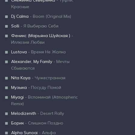
Снежинка Северянка
- Туфли,
Красные
Dj Calma
- Boom (Original Mix)
Solli
- Я Выбираю Себя
Феникс (Марьяна Шуйская )
-
Иллюзия Любви
Lustova
- Время Не Жалко
Alexander, My Family
- Мечты
Сбываются
Nita Kaya
- Чужестранная
Музыка
- Посуду Помой
Miyagi
- Вспоминай (Atmospheric
Remix)
Melodizenith
- Desert Rally
Борик
- Слишком Поздно
Alpha Sunoai
- Альфа