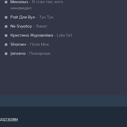
Михалыч
- Я стал тем, кого
ненавидел
Рай Для Вух
- Тук Тук
Ne Svyatoy
- Закат
Кристина Журавлёва
- Lala Girl
Sharaev
- Поле Мое
Jansena
- Пожарные
дателям