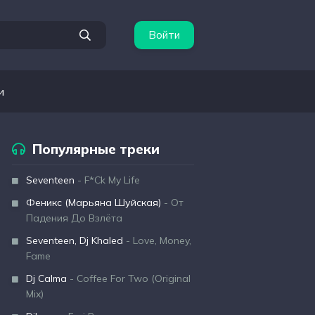
Войти
и
Популярные треки
Seventeen
- F*Ck My Life
Феникс (Марьяна Шуйская)
- От
Падения До Взлёта
Seventeen, Dj Khaled
- Love, Money,
Fame
Dj Calma
- Coffee For Two (Original
Mix)