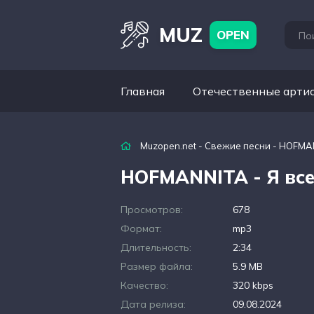
MUZ
OPEN
Главная
Отечественные арти
Muzopen.net
-
Свежие песни
- HOFMAN
HOFMANNITA - Я все
Просмотров:
678
Формат:
mp3
Длительность:
2:34
Размер файла:
5.9 MB
Качество:
320 kbps
Дата релиза:
09.08.2024