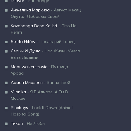
Dilovar
- Fari Range
Анжелика Маркиза
- Август Месяц
Окутал Любовью Своей
Kavabanga Depo Kolibri
- Літо На
Репіті
Strefa Hitów
- Последний Танец
Серый И Душа
- Нас Жизнь Учила
Быть Людьми
Moonwalkersmusic
- Пятница
Урраа
Арман Мирзоян
- Запах Твой
Vilanika
- Я В Алмате, А Ты В
Москве
Bloxboys
- Lock It Down (Animal
Hospital Song)
Тихон
- Не Люби