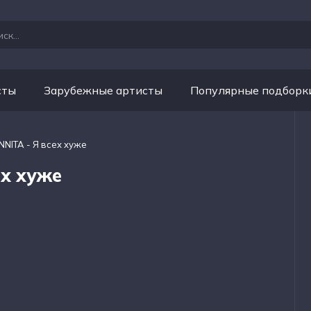
сты
Зарубежные артисты
Популярные подборк
NITA - Я всех хуже
х хуже