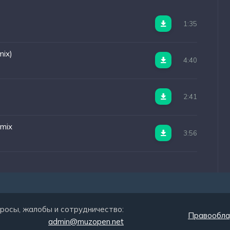
1:35
mix)
4:40
2:41
emix
3:56
росы, жалобы и сотрудничество:
Правообла
admin@muzopen.net